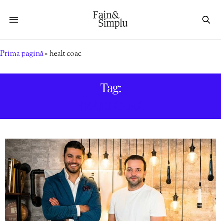
Prima pagină
»
healt coac
Tag:
HEALT COAC