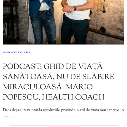
FOOD
PODCAST
TRUP
,
,
PODCAST: GHID DE VIAȚĂ
SĂNĂTOASĂ, NU DE SLĂBIRE
MIRACULOASĂ. MARIO
POPESCU, HEALTH COACH
Daca deja ai renuntat la rezolutiile privind un stil de viata mai sanatos in
2022……