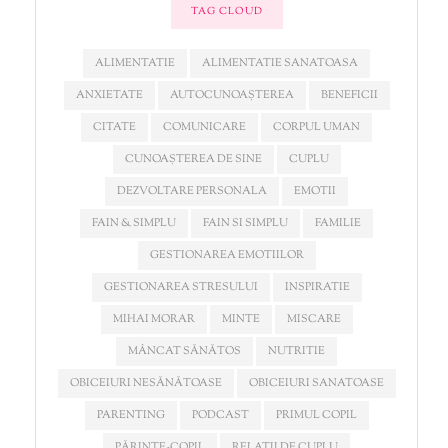
TAG CLOUD
ALIMENTATIE
ALIMENTATIE SANATOASA
ANXIETATE
AUTOCUNOAȘTEREA
BENEFICII
CITATE
COMUNICARE
CORPUL UMAN
CUNOAȘTEREA DE SINE
CUPLU
DEZVOLTARE PERSONALA
EMOTII
FAIN & SIMPLU
FAIN SI SIMPLU
FAMILIE
GESTIONAREA EMOTIILOR
GESTIONAREA STRESULUI
INSPIRATIE
MIHAI MORAR
MINTE
MISCARE
MÂNCAT SĂNĂTOS
NUTRITIE
OBICEIURI NESĂNĂTOASE
OBICEIURI SANATOASE
PARENTING
PODCAST
PRIMUL COPIL
PĂRINTE-COPIL
RELATII DE CUPLU