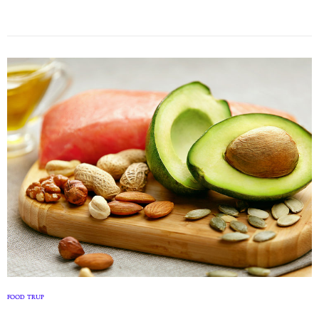
FOOD
TRUP
,