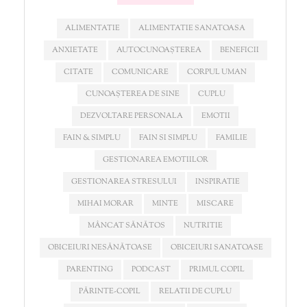
ALIMENTATIE
ALIMENTATIE SANATOASA
ANXIETATE
AUTOCUNOAȘTEREA
BENEFICII
CITATE
COMUNICARE
CORPUL UMAN
CUNOAȘTEREA DE SINE
CUPLU
DEZVOLTARE PERSONALA
EMOTII
FAIN & SIMPLU
FAIN SI SIMPLU
FAMILIE
GESTIONAREA EMOTIILOR
GESTIONAREA STRESULUI
INSPIRATIE
MIHAI MORAR
MINTE
MISCARE
MÂNCAT SĂNĂTOS
NUTRITIE
OBICEIURI NESĂNĂTOASE
OBICEIURI SANATOASE
PARENTING
PODCAST
PRIMUL COPIL
PĂRINTE-COPIL
RELATII DE CUPLU