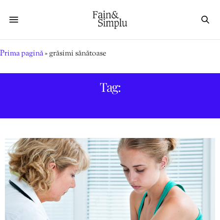
Prima pagină
»
grăsimi sănătoase
Tag:
GRĂSIMI SĂNĂTOASE