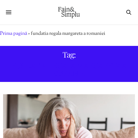
Prima pagină
»
fundatia regala margareta a romaniei
Tag:
FUNDATIA REGALA MARGARETA A
ROMANIEI