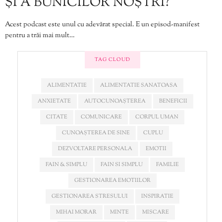
ȘI A BUNICILOR NOȘTRI?
Acest podcast este unul cu adevărat special. E un episod-manifest
pentru a trăi mai mult…
TAG CLOUD
ALIMENTATIE
ALIMENTATIE SANATOASA
ANXIETATE
AUTOCUNOAȘTEREA
BENEFICII
CITATE
COMUNICARE
CORPUL UMAN
CUNOAȘTEREA DE SINE
CUPLU
DEZVOLTARE PERSONALA
EMOTII
FAIN & SIMPLU
FAIN SI SIMPLU
FAMILIE
GESTIONAREA EMOTIILOR
GESTIONAREA STRESULUI
INSPIRATIE
MIHAI MORAR
MINTE
MISCARE