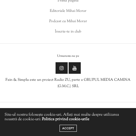
Prima pagina
Editoriale Mihai Morar
Podcast cu Mihai Morar
Înscrie-te in club
Urmareste-ne pe
Fain & Simplu este un proiect Radio ZU, parte a GRUPUL MEDIA CAMINA
(G.M.C.) SRL
Politica de cookies
Site-ul nostru folosește cookie-uri. Aflați mai multe despre utilizarea
noastră de cookie-uri:
Politica privind cookie-urile
LIVE
Politică de confidențialitate
ACCEPT
ARCHIE BELL - Get You Down (V'S