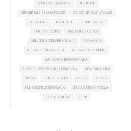
MÂNCAT SĂNĂTOS
NUTRITIE
OBICEIURI NESĂNĂTOASE
OBICEIURI SANATOASE
PARENTING
PODCAST
PRIMUL COPIL
PĂRINTE-COPIL
RELATII DE CUPLU
RELATII INTERPERSONALE
RELAXARE
RELAȚIE SĂNĂTOASĂ
RELAȚII DE FAMILIE
SANATATE EMOTIONALA
SFATURI PENTRU CREȘTEREA TA
SFATURI UTILE
SPORT
STIL DE VIAȚĂ
STRES
SUFLET
SĂNĂTATE CORPORALĂ
SĂNĂTATE MINTALĂ
TIPS & TRICKS
TRUP