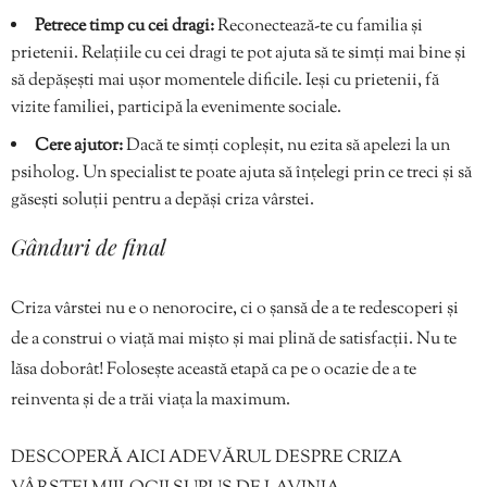
Petrece timp cu cei dragi:
Reconectează-te cu familia și
prietenii. Relațiile cu cei dragi te pot ajuta să te simți mai bine și
să depășești mai ușor momentele dificile. Ieși cu prietenii, fă
vizite familiei, participă la evenimente sociale.
Cere ajutor:
Dacă te simți copleșit, nu ezita să apelezi la un
psiholog. Un specialist te poate ajuta să înțelegi prin ce treci și să
găsești soluții pentru a depăși criza vârstei.
Gânduri de final
Criza vârstei nu e o nenorocire, ci o șansă de a te redescoperi și
de a construi o viață mai mișto și mai plină de satisfacții. Nu te
lăsa doborât! Folosește această etapă ca pe o ocazie de a te
reinventa și de a trăi viața la maximum.
DESCOPERĂ AICI ADEVĂRUL DESPRE CRIZA