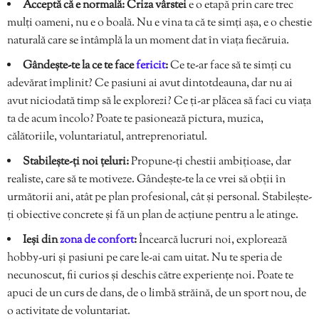
Acceptă că e normală:
Criza vârstei
e o etapă prin care trec
mulți oameni, nu e o boală. Nu e vina ta că te simți așa, e o chestie
naturală care se întâmplă la un moment dat în viața fiecăruia.
Gândește-te la ce te face
fericit
:
Ce te-ar face să te simți cu
adevărat împlinit? Ce pasiuni ai avut dintotdeauna, dar nu ai
avut niciodată timp să le explorezi? Ce ți-ar plăcea să faci cu viața
ta de acum încolo? Poate te pasionează pictura, muzica,
călătoriile, voluntariatul, antreprenoriatul.
Stabilește-ți noi țeluri:
Propune-ți chestii ambițioase, dar
realiste, care să te motiveze. Gândește-te la ce vrei să obții în
următorii ani, atât pe plan profesional, cât și personal. Stabilește-
ți obiective concrete și fă un plan de acțiune pentru a le atinge.
Ieși din
zona de confort
:
Încearcă lucruri noi, explorează
hobby-uri și pasiuni pe care le-ai cam uitat. Nu te speria de
necunoscut, fii curios și deschis către experiențe noi. Poate te
apuci de un curs de dans, de o limbă străină, de un sport nou, de
o activitate de voluntariat.