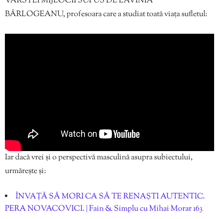
VÂRSTEI MIJLOCII SUPUS DE LAVINIA
BÂRLOGEANU, profesoara care a studiat toată viața sufletul:
Iar dacă vrei și o perspectivă masculină asupra subiectului,
urmărește și:
ÎNVAȚĂ SĂ MORI CA SĂ TE RENAȘTI AUTENTIC.
PERA NOVACOVICI. | Fain & Simplu cu Mihai Morar 163