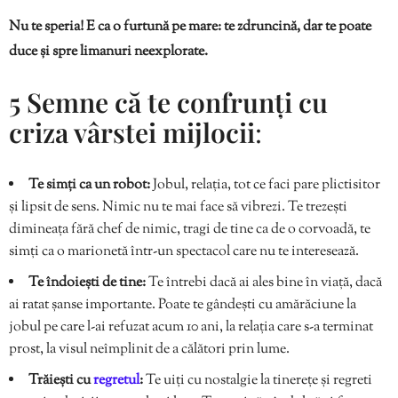
Nu te speria! E ca o furtună pe mare: te zdruncină, dar te poate
duce și spre limanuri neexplorate.
5 Semne că te confrunți cu
criza vârstei mijlocii
:
Te simți ca un robot:
Jobul, relația, tot ce faci pare plictisitor
și lipsit de sens. Nimic nu te mai face să vibrezi. Te trezești
dimineața fără chef de nimic, tragi de tine ca de o corvoadă, te
simți ca o marionetă într-un spectacol care nu te interesează.
Te îndoiești de tine:
Te întrebi dacă ai ales bine în viață, dacă
ai ratat șanse importante. Poate te gândești cu amărăciune la
jobul pe care l-ai refuzat acum 10 ani, la relația care s-a terminat
prost, la visul neîmplinit de a călători prin lume.
Trăiești cu
regretul
:
Te uiți cu nostalgie la tinerețe și regreti