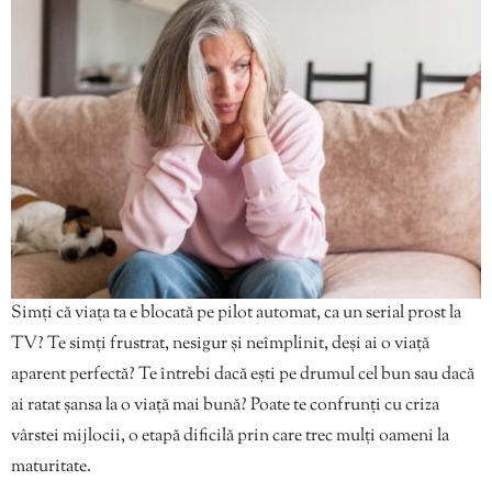
Simți că viața ta e blocată pe pilot automat, ca un serial prost la
TV? Te simți frustrat, nesigur și neîmplinit, deși ai o viață
aparent perfectă? Te întrebi dacă ești pe drumul cel bun sau dacă
ai ratat șansa la o viață mai bună? Poate te confrunți cu criza
vârstei mijlocii, o etapă dificilă prin care trec mulți oameni la
maturitate.