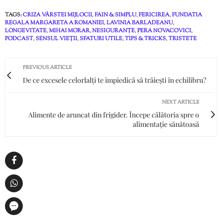
TAGS:
CRIZA VÂRSTEI MIJLOCII
,
FAIN & SIMPLU
,
FERICIREA
,
FUNDATIA
REGALA MARGARETA A ROMANIEI
,
LAVINIA BARLADEANU
,
LONGEVITATE
,
MIHAI MORAR
,
NESIGURANȚE
,
PERA NOVACOVICI
,
PODCAST
,
SENSUL VIEȚII
,
SFATURI UTILE
,
TIPS & TRICKS
,
TRISTETE
PREVIOUS ARTICLE
De ce excesele celorlalți te împiedică să trăiești în echilibru?
NEXT ARTICLE
Alimente de aruncat din frigider. Începe călătoria spre o
alimentație sănătoasă