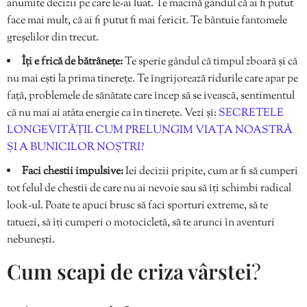
anumite decizii pe care le-ai luat. Te macină gândul că ai fi putut
face mai mult, că ai fi putut fi mai fericit. Te bântuie fantomele
greșelilor din trecut.
Îți e frică de bătrânețe:
Te sperie gândul că timpul zboară și că
nu mai ești la prima tinerețe. Te îngrijorează ridurile care apar pe
față, problemele de sănătate care încep să se ivească, sentimentul
că nu mai ai atâta energie ca în tinerețe. Vezi și:
SECRETELE
LONGEVITĂȚII. CUM PRELUNGIM VIAȚA NOASTRĂ
ȘI A BUNICILOR NOȘTRI?
Faci chestii impulsive:
Iei decizii pripite, cum ar fi să cumperi
tot felul de chestii de care nu ai nevoie sau să îți schimbi radical
look-ul. Poate te apuci brusc să faci sporturi extreme, să te
tatuezi, să îți cumperi o motocicletă, să te arunci în aventuri
nebunești.
Cum scapi de criza vârstei
?