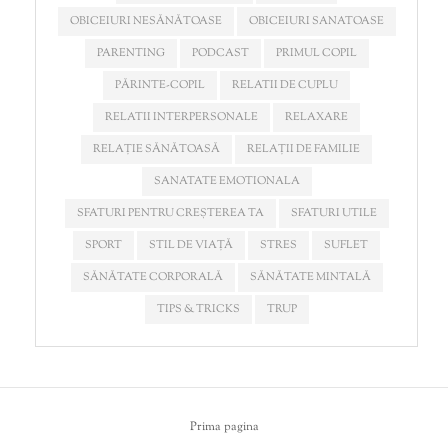
OBICEIURI NESĂNĂTOASE
OBICEIURI SANATOASE
PARENTING
PODCAST
PRIMUL COPIL
PĂRINTE-COPIL
RELATII DE CUPLU
RELATII INTERPERSONALE
RELAXARE
RELAȚIE SĂNĂTOASĂ
RELAȚII DE FAMILIE
SANATATE EMOTIONALA
SFATURI PENTRU CREȘTEREA TA
SFATURI UTILE
SPORT
STIL DE VIAȚĂ
STRES
SUFLET
SĂNĂTATE CORPORALĂ
SĂNĂTATE MINTALĂ
TIPS & TRICKS
TRUP
Prima pagina