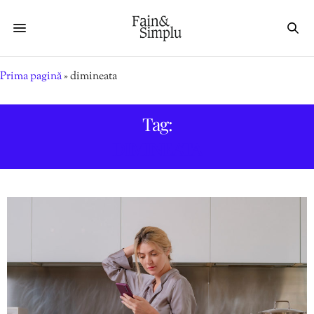
Prima pagină
»
dimineata
Tag:
DIMINEATA