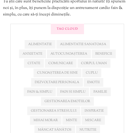
Tu știi care sunt beneficiile practicării sportului în natură? Îți spunem
noi și, în plus, îți punem la dispoziție un antrenament cardio fain &
simplu, cu care să-ți începi diminețile.
TAG CLOUD
ALIMENTATIE
ALIMENTATIE SANATOASA
ANXIETATE
AUTOCUNOAȘTEREA
BENEFICII
CITATE
COMUNICARE
CORPUL UMAN
CUNOAȘTEREA DE SINE
CUPLU
DEZVOLTARE PERSONALA
EMOTII
FAIN & SIMPLU
FAIN SI SIMPLU
FAMILIE
GESTIONAREA EMOTIILOR
GESTIONAREA STRESULUI
INSPIRATIE
MIHAI MORAR
MINTE
MISCARE
MÂNCAT SĂNĂTOS
NUTRITIE