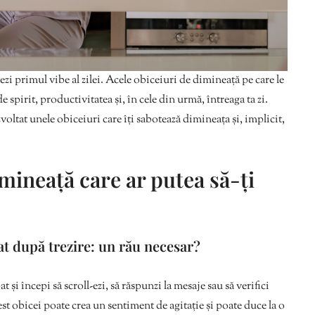
ezi primul vibe al zilei. Acele obiceiuri de dimineață pe care le
e spirit, productivitatea și, în cele din urmă, întreaga ta zi.
ezvoltat unele obiceiuri care îți sabotează dimineața și, implicit,
imineață care ar putea să-ți
iat după trezire: un rău necesar?
at și începi să scroll-ezi, să răspunzi la mesaje sau să verifici
est obicei poate crea un sentiment de agitație și poate duce la o