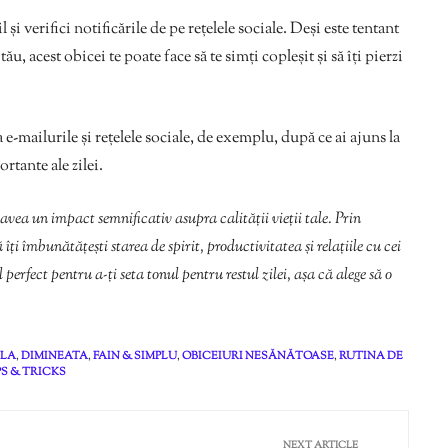
l și verifici notificările de pe rețelele sociale. Deși este tentant
tău, acest obicei te poate face să te simți copleșit și să îți pierzi
 e-mailurile și rețelele sociale, de exemplu, după ce ai ajuns la
rtante ale zilei.
avea un impact semnificativ asupra calității vieții tale. Prin
ți îmbunătățești starea de spirit, productivitatea și relațiile cu cei
erfect pentru a-ți seta tonul pentru restul zilei, așa că alege să o
ALA
,
DIMINEATA
,
FAIN & SIMPLU
,
OBICEIURI NESĂNĂTOASE
,
RUTINA DE
PS & TRICKS
NEXT ARTICLE