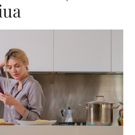
iua
Editorial Miha
Morar: CUM L-
SALVAT PE FĂ
FRUMOS