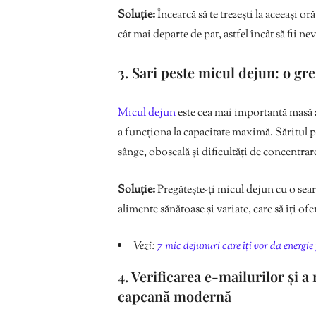
Soluție:
Încearcă să te trezești la aceeași or
cât mai departe de pat, astfel încât să fii nev
3. Sari peste micul dejun: o gr
Micul dejun
este cea mai importantă masă a 
a funcționa la capacitate maximă. Săritul p
sânge, oboseală și dificultăți de concentrar
Soluție:
Pregătește-ți micul dejun cu o seară 
alimente sănătoase și variate, care să îți o
Vezi:
7 mic dejunuri care îți vor da energie
4. Verificarea e-mailurilor și a 
capcană modernă