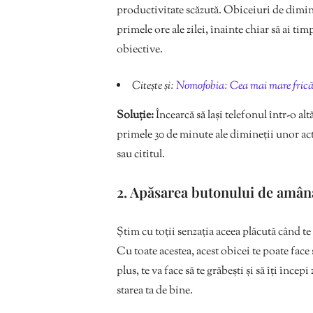
productivitate scăzută. Obiceiuri de diminea
primele ore ale zilei, înainte chiar să ai tim
obiective.
Citește și:
Nomofobia: Cea mai mare frică 
Soluție:
Încearcă să lași telefonul într-o a
primele 30 de minute ale dimineții unor acti
sau cititul.
2. Apăsarea butonului de amân
Știm cu toții senzația aceea plăcută când t
Cu toate acestea, acest obicei te poate face 
plus, te va face să te grăbești și să îți înce
starea ta de bine.