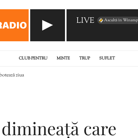
LIVE
Ascultă în Winamp
CLUB PENTRU
MINTE
TRUP
SUFLET
abotează ziua
 dimineață care