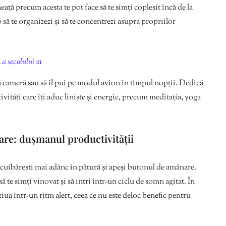
ță precum acesta te pot face să te simți copleșit încă de la
p să te organizezi și să te concentrezi asupra propriilor
a secolului 21
ltă cameră sau să îl pui pe modul avion în timpul nopții. Dedică
vități care îți aduc liniște și energie, precum meditația, yoga
are: dușmanul productivității
e cuibărești mai adânc în pătură și apeși butonul de amânare.
să te simți vinovat și să intri într-un ciclu de somn agitat. În
pi ziua într-un ritm alert, ceea ce nu este deloc benefic pentru