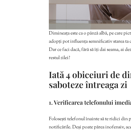
Dimineața este ca o pânză albă, pe care pict
adopți pot influența semnificativ starea ta d
Dar ce faci dacă, fără să îți dai seama, ai d
restul zilei?
Iată 4 obiceiuri de d
saboteze întreaga zi
1. Verificarea telefonului imed
Folosești telefonul înainte să te ridici din p
notificările. Deși poate părea inofensiv, ac