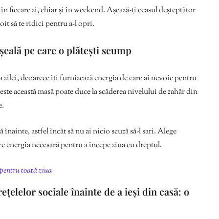
ă în fiecare zi, chiar și în weekend. Așează-ți ceasul deșteptător
oit să te ridici pentru a-l opri.
eșeală pe care o plătești scump
zilei, deoarece îți furnizează energia de care ai nevoie pentru
este această masă poate duce la scăderea nivelului de zahăr din
e.
înainte, astfel încât să nu ai nicio scuză să-l sari. Alege
fere energia necesară pentru a începe ziua cu dreptul.
 pentru toată ziua
rețelelor sociale înainte de a ieși din casă: o