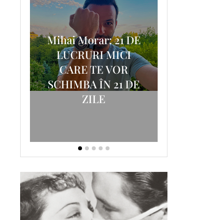
Mihai Morar: 21 DE
i
LUCRURI MICI
AM
SCRISOA
CARE TE VOR
T-
FOSTUL
SCHIMBA ÎN 21 DE
ZILE