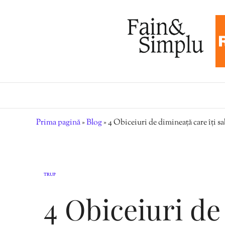
Prima pagină
»
Blog
»
4 Obiceiuri de dimineață care îți s
TRUP
4 Obiceiuri de