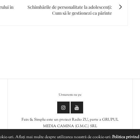
rului în
Schimbările de personalitate la adolescenți:
Cum să le gestionezi ca părinte
Urmareste-ne pe
Fain & Simplu este un proiect Radio ZU, parte a GRUPUL
MEDIA CAMINA (G.M.C.) SRL
ookie-uri. Aflați mai multe despre utilizarea noastră de cookie-uri:
Politica privind