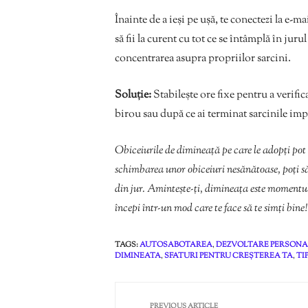
Înainte de a ieși pe ușă, te conectezi la e-mai
să fii la curent cu tot ce se întâmplă în jurul 
concentrarea asupra propriilor sarcini.
Soluție:
Stabilește ore fixe pentru a verifica
birou sau după ce ai terminat sarcinile impo
Obiceiurile de dimineață pe care le adopți pot 
schimbarea unor obiceiuri nesănătoase, poți să î
din jur. Amintește-ți, dimineața este momentul p
începi într-un mod care te face să te simți bine!
TAGS:
AUTOSABOTAREA
,
DEZVOLTARE PERSON
DIMINEATA
,
SFATURI PENTRU CREȘTEREA TA
,
TI
PREVIOUS ARTICLE