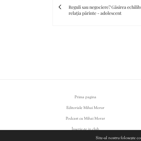
Reguli sau negociere? Găsirea echilib
relația părinte - adolescent
Prima pagina
Editoriale Mihai Morar
Podcast cu Mihai Morar
Înscrie-te in club
Site-ul nostru folosește c