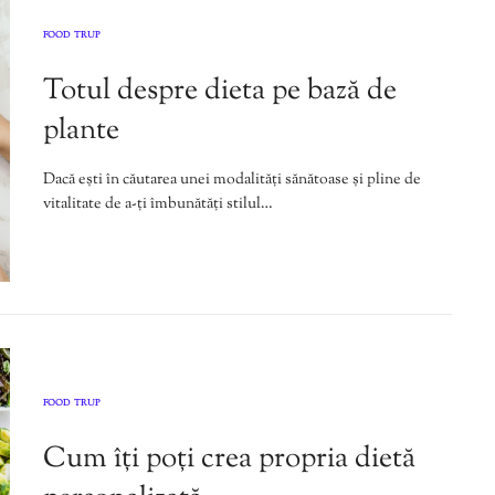
FOOD
TRUP
,
Totul despre dieta pe bază de
plante
Dacă ești în căutarea unei modalități sănătoase și pline de
vitalitate de a-ți îmbunătăți stilul…
FOOD
TRUP
,
Cum îți poți crea propria dietă