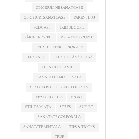
OBICEIURI NESĂNĂTOASE
OBICEIURI SANATOASE
PARENTING
PODCAST
PRIMUL COPIL
PĂRINTE-COPIL
RELATII DE CUPLU
RELATII INTERPERSONALE
RELAXARE
RELAȚIE SĂNĂTOASĂ
RELAȚII DE FAMILIE
SANATATE EMOTIONALA
SFATURI PENTRU CREȘTEREA TA
SFATURI UTILE
SPORT
STIL DE VIAȚĂ
STRES
SUFLET
SĂNĂTATE CORPORALĂ
SĂNĂTATE MINTALĂ
TIPS & TRICKS
TRUP