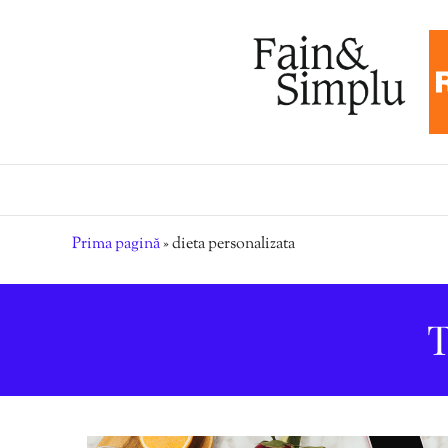
Prima pagină
»
dieta personalizata
T