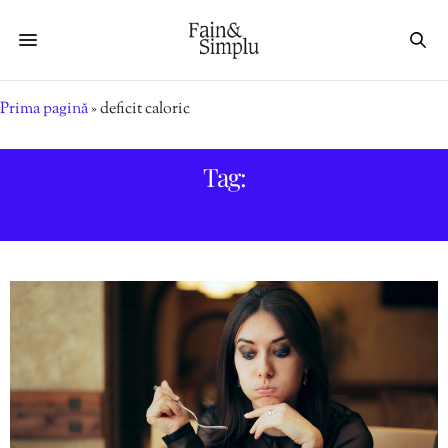
Prima pagină
»
deficit caloric
Tag:
DEFICIT CALORIC