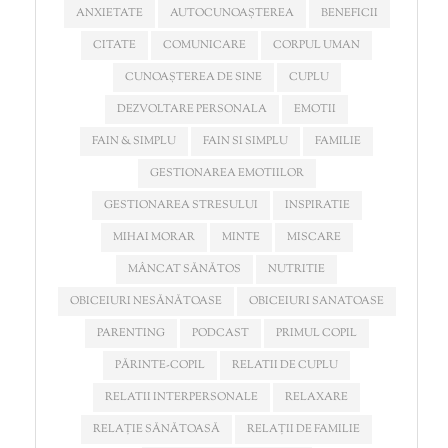
ANXIETATE
AUTOCUNOAȘTEREA
BENEFICII
CITATE
COMUNICARE
CORPUL UMAN
CUNOAȘTEREA DE SINE
CUPLU
DEZVOLTARE PERSONALA
EMOTII
FAIN & SIMPLU
FAIN SI SIMPLU
FAMILIE
GESTIONAREA EMOTIILOR
GESTIONAREA STRESULUI
INSPIRATIE
MIHAI MORAR
MINTE
MISCARE
MÂNCAT SĂNĂTOS
NUTRITIE
OBICEIURI NESĂNĂTOASE
OBICEIURI SANATOASE
PARENTING
PODCAST
PRIMUL COPIL
PĂRINTE-COPIL
RELATII DE CUPLU
RELATII INTERPERSONALE
RELAXARE
RELAȚIE SĂNĂTOASĂ
RELAȚII DE FAMILIE