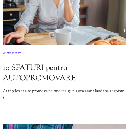
MINTE
SUFLET
,
10 SFATURI pentru
AUTOPROMOVARE
Ai înțeles că a te promova pe tine însuți nu înseamnă laudă sau egoism
și…