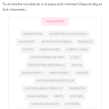
Te-ai întrebat vreodată de ce ai putea să fii voluntar? Oamenii aleg să
facă voluntariat…
TAG CLOUD
ALIMENTATIE
ALIMENTATIE SANATOASA
ANXIETATE
AUTOCUNOAȘTEREA
BENEFICII
CITATE
COMUNICARE
CORPUL UMAN
CUNOAȘTEREA DE SINE
CUPLU
DEZVOLTARE PERSONALA
EMOTII
FAIN & SIMPLU
FAIN SI SIMPLU
FAMILIE
GESTIONAREA EMOTIILOR
GESTIONAREA STRESULUI
INSPIRATIE
MIHAI MORAR
MINTE
MISCARE
MÂNCAT SĂNĂTOS
NUTRITIE