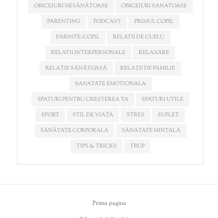
OBICEIURI NESĂNĂTOASE
OBICEIURI SANATOASE
PARENTING
PODCAST
PRIMUL COPIL
PĂRINTE-COPIL
RELATII DE CUPLU
RELATII INTERPERSONALE
RELAXARE
RELAȚIE SĂNĂTOASĂ
RELAȚII DE FAMILIE
SANATATE EMOTIONALA
SFATURI PENTRU CREȘTEREA TA
SFATURI UTILE
SPORT
STIL DE VIAȚĂ
STRES
SUFLET
SĂNĂTATE CORPORALĂ
SĂNĂTATE MINTALĂ
TIPS & TRICKS
TRUP
Prima pagina