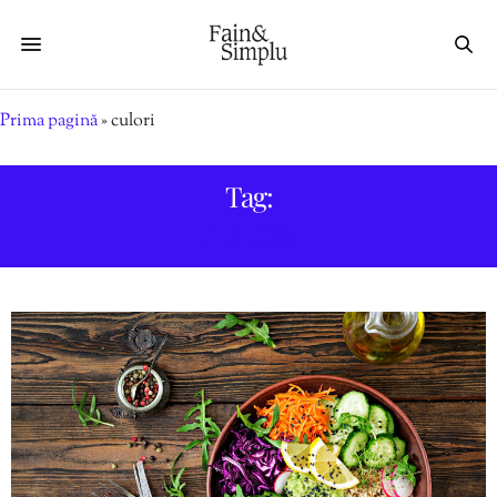
Prima pagină
»
culori
Tag:
CULORI