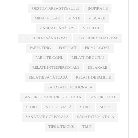
GESTIONAREA STRESULUI
INSPIRATIE
MIHAI MORAR
MINTE
MISCARE
MÂNCAT SĂNĂTOS
NUTRITIE
OBICEIURI NESĂNĂTOASE
OBICEIURI SANATOASE
PARENTING
PODCAST
PRIMUL COPIL
PĂRINTE-COPIL
RELATII DE CUPLU
RELATII INTERPERSONALE
RELAXARE
RELAȚIE SĂNĂTOASĂ
RELAȚII DE FAMILIE
SANATATE EMOTIONALA
SFATURI PENTRU CREȘTEREA TA
SFATURI UTILE
SPORT
STIL DE VIAȚĂ
STRES
SUFLET
SĂNĂTATE CORPORALĂ
SĂNĂTATE MINTALĂ
TIPS & TRICKS
TRUP