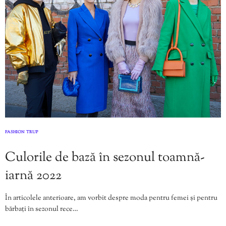
FASHION
TRUP
,
Culorile de bază în sezonul toamnă-
iarnă 2022
În articolele anterioare, am vorbit despre moda pentru femei și pentru
bărbați în sezonul rece…