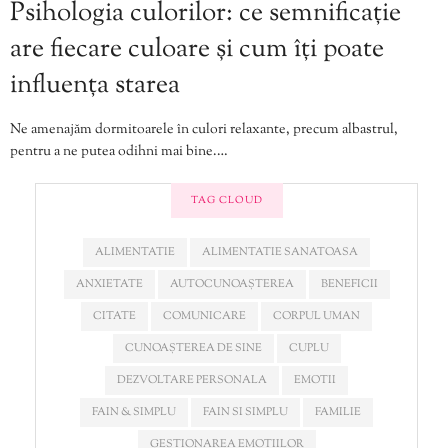
Psihologia culorilor: ce semnificație
are fiecare culoare și cum îți poate
influența starea
Ne amenajăm dormitoarele în culori relaxante, precum albastrul,
pentru a ne putea odihni mai bine.…
TAG CLOUD
ALIMENTATIE
ALIMENTATIE SANATOASA
ANXIETATE
AUTOCUNOAȘTEREA
BENEFICII
CITATE
COMUNICARE
CORPUL UMAN
CUNOAȘTEREA DE SINE
CUPLU
DEZVOLTARE PERSONALA
EMOTII
FAIN & SIMPLU
FAIN SI SIMPLU
FAMILIE
GESTIONAREA EMOTIILOR