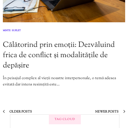
MINTE
SUFLET
,
Călătorind prin emoții: Dezvăluind
frica de conflict și modalitățile de
depășire
În peisajul complex al vieții noastre interpersonale, o temă adesea
evitată dar intens resimțită este…
OLDER POSTS
NEWER POSTS
TAG CLOUD