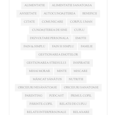
ALIMENTATIE
ALIMENTATIE SANATOASA
ANXIETATE
AUTOCUNOAȘTEREA
BENEFICII
CITATE
COMUNICARE
CORPUL UMAN
CUNOAȘTEREA DE SINE
CUPLU
DEZVOLTARE PERSONALA
EMOTII
FAIN & SIMPLU
FAIN SI SIMPLU
FAMILIE
GESTIONAREA EMOTIILOR
GESTIONAREA STRESULUI
INSPIRATIE
MIHAI MORAR
MINTE
MISCARE
MÂNCAT SĂNĂTOS
NUTRITIE
OBICEIURI NESĂNĂTOASE
OBICEIURI SANATOASE
PARENTING
PODCAST
PRIMUL COPIL
PĂRINTE-COPIL
RELATII DE CUPLU
RELATII INTERPERSONALE
RELAXARE