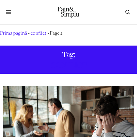
Prima pagină
»
conflict
»
Page 2
Tag:
CONFLICT