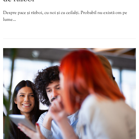
Despre pace și război, cu noi și cu ceilalți. Probabil nu există om pe
lume…