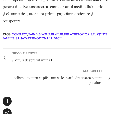
pentru tine. Recunoașterea semnelor unui mediu disfuncțional
și căutarea de ajutor sunt primii pași către vindecare și
recuperare.
TAGS:
CONFLICT
,
FAIN & SIMPLU
,
FAMILIE
,
RELAȚIE TOXICĂ
,
RELAȚII DE
FAMILIE
,
SANATATE EMOTIONALA
,
VICII
PREVIOUS ARTICLE
4 Mituri despre vitamina D
NEXT ARTICLE
Ciclismul pentru copii: Cum să le insufli dragostea pentru
pedalare