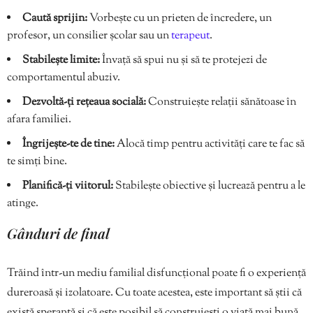
Caută sprijin:
Vorbește cu un prieten de încredere, un
profesor, un consilier școlar sau un
terapeut
.
Stabilește limite:
Învață să spui nu și să te protejezi de
comportamentul abuziv.
Dezvoltă-ți rețeaua socială:
Construiește relații sănătoase în
afara familiei.
Îngrijește-te de tine:
Alocă timp pentru activități care te fac să
te simți bine.
Planifică-ți viitorul:
Stabilește obiective și lucrează pentru a le
atinge.
Gânduri de final
Trăind într-un mediu familial disfuncțional poate fi o experiență
dureroasă și izolatoare. Cu toate acestea, este important să știi că
există speranță și că este posibil să construiești o viață mai bună