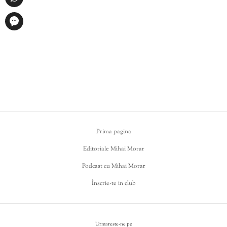
Prima pagina
Editoriale Mihai Morar
Podcast cu Mihai Morar
Înscrie-te in club
Urmareste-ne pe