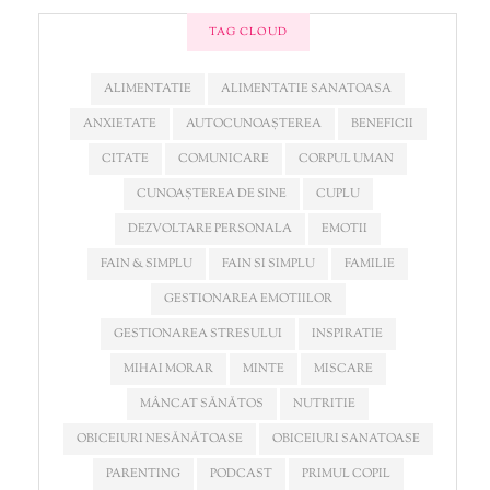
TAG CLOUD
ALIMENTATIE
ALIMENTATIE SANATOASA
ANXIETATE
AUTOCUNOAȘTEREA
BENEFICII
CITATE
COMUNICARE
CORPUL UMAN
CUNOAȘTEREA DE SINE
CUPLU
DEZVOLTARE PERSONALA
EMOTII
FAIN & SIMPLU
FAIN SI SIMPLU
FAMILIE
GESTIONAREA EMOTIILOR
GESTIONAREA STRESULUI
INSPIRATIE
MIHAI MORAR
MINTE
MISCARE
MÂNCAT SĂNĂTOS
NUTRITIE
OBICEIURI NESĂNĂTOASE
OBICEIURI SANATOASE
PARENTING
PODCAST
PRIMUL COPIL