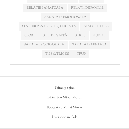
RELAȚIE SĂNĂTOASĂ
RELAȚII DE FAMILIE
SANATATE EMOTIONALA
SFATURI PENTRU CREȘTEREA TA
SFATURI UTILE
SPORT
STIL DE VIAȚĂ
STRES
SUFLET
SĂNĂTATE CORPORALĂ
SĂNĂTATE MINTALĂ
TIPS & TRICKS
TRUP
Prima pagina
Editoriale Mihai Morar
Podcast cu Mihai Morar
Înscrie-te in club