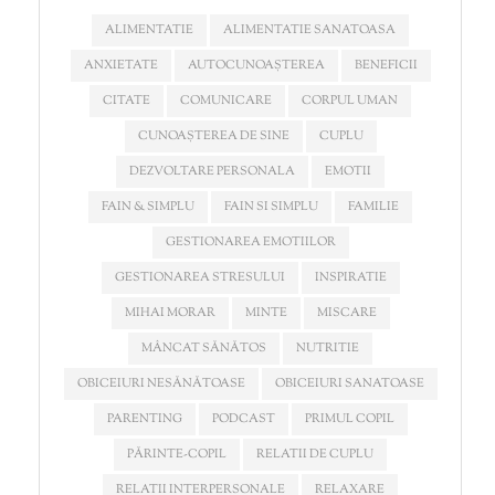
ALIMENTATIE
ALIMENTATIE SANATOASA
ANXIETATE
AUTOCUNOAȘTEREA
BENEFICII
CITATE
COMUNICARE
CORPUL UMAN
CUNOAȘTEREA DE SINE
CUPLU
DEZVOLTARE PERSONALA
EMOTII
FAIN & SIMPLU
FAIN SI SIMPLU
FAMILIE
GESTIONAREA EMOTIILOR
GESTIONAREA STRESULUI
INSPIRATIE
MIHAI MORAR
MINTE
MISCARE
MÂNCAT SĂNĂTOS
NUTRITIE
OBICEIURI NESĂNĂTOASE
OBICEIURI SANATOASE
PARENTING
PODCAST
PRIMUL COPIL
PĂRINTE-COPIL
RELATII DE CUPLU
RELATII INTERPERSONALE
RELAXARE