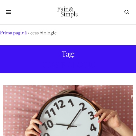
Prima pagină
»
ceas biologic
Tag:
CEAS BIOLOGIC