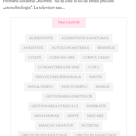
Probabil cuvântul „bioritm” nu îți este la fel de străin precum
„cronobiologia”. La televizor sau…
TAG CLOUD
ALIMENTATIE
ALIMENTATIE SANATOASA
ANXIETATE
AUTOCUNOAȘTEREA
BENEFICII
CITATE
COMUNICARE
CORPUL UMAN
CUNOAȘTEREA DE SINE
CUPLU
DEZVOLTARE PERSONALA
EMOTII
FAIN & SIMPLU
FAIN SI SIMPLU
FAMILIE
GESTIONAREA EMOTIILOR
GESTIONAREA STRESULUI
INSPIRATIE
MIHAI MORAR
MINTE
MISCARE
MÂNCAT SĂNĂTOS
NUTRITIE
OBICEIURI NESĂNĂTOASE
OBICEIURI SANATOASE