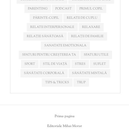
PARENTING
PODCAST
PRIMUL COPIL
PĂRINTE-COPIL
RELATII DE CUPLU
RELATII INTERPERSONALE
RELAXARE
RELAȚIE SĂNĂTOASĂ
RELAȚII DE FAMILIE
SANATATE EMOTIONALA
SFATURI PENTRU CREȘTEREA TA
SFATURI UTILE
SPORT
STIL DE VIAȚĂ
STRES
SUFLET
SĂNĂTATE CORPORALĂ
SĂNĂTATE MINTALĂ
TIPS & TRICKS
TRUP
Prima pagina
Editoriale Mihai Morar