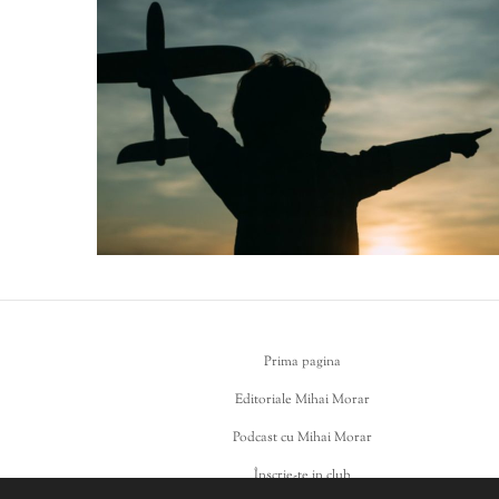
Prima pagina
Editoriale Mihai Morar
Podcast cu Mihai Morar
Înscrie-te in club