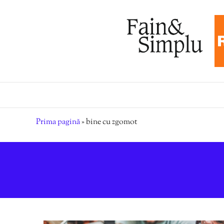
Prima pagină
»
bine cu zgomot