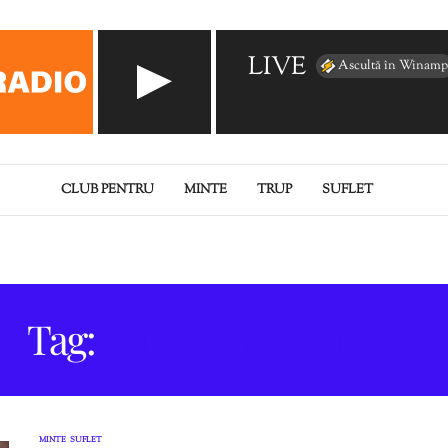
LIVE
Ascultă în Winamp
CLUB PENTRU
MINTE
TRUP
SUFLET
Tag:
BINE CU ZGOMOT
MINTE
SUFLET
,