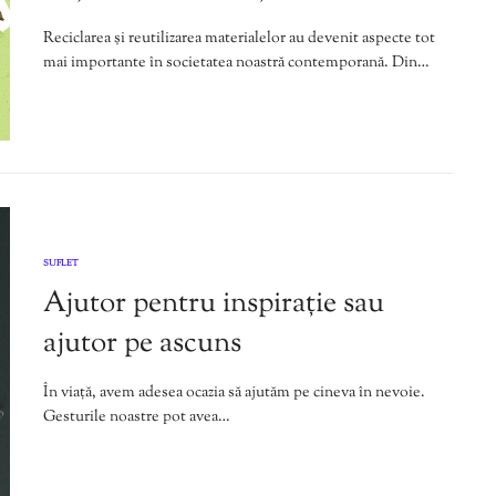
Reciclarea și reutilizarea materialelor au devenit aspecte tot
mai importante în societatea noastră contemporană. Din…
SUFLET
Ajutor pentru inspirație sau
ajutor pe ascuns
În viață, avem adesea ocazia să ajutăm pe cineva în nevoie.
Gesturile noastre pot avea…