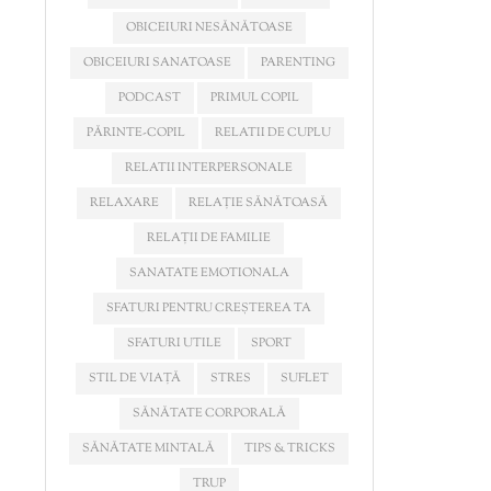
OBICEIURI NESĂNĂTOASE
OBICEIURI SANATOASE
PARENTING
PODCAST
PRIMUL COPIL
PĂRINTE-COPIL
RELATII DE CUPLU
RELATII INTERPERSONALE
RELAXARE
RELAȚIE SĂNĂTOASĂ
RELAȚII DE FAMILIE
SANATATE EMOTIONALA
SFATURI PENTRU CREȘTEREA TA
SFATURI UTILE
SPORT
STIL DE VIAȚĂ
STRES
SUFLET
SĂNĂTATE CORPORALĂ
SĂNĂTATE MINTALĂ
TIPS & TRICKS
TRUP