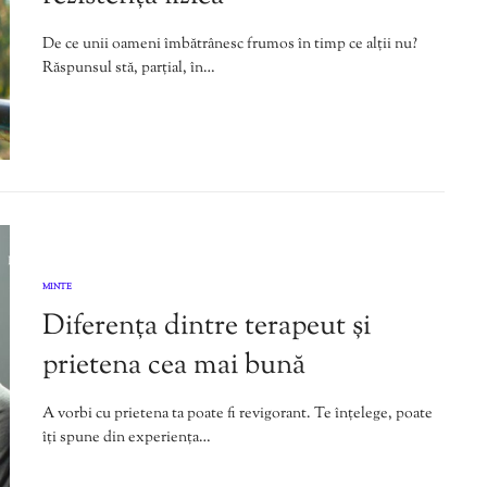
De ce unii oameni îmbătrânesc frumos în timp ce alții nu?
Răspunsul stă, parțial, în…
MINTE
Diferența dintre terapeut și
prietena cea mai bună
A vorbi cu prietena ta poate fi revigorant. Te înțelege, poate
îți spune din experiența…