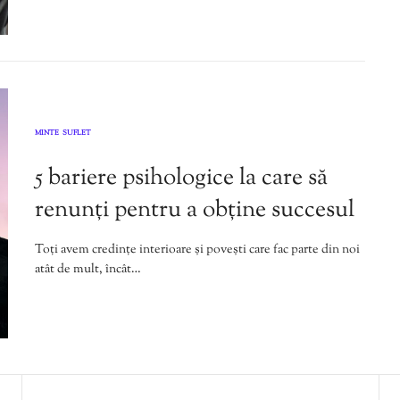
MINTE
SUFLET
,
5 bariere psihologice la care să
renunți pentru a obține succesul
Toți avem credințe interioare și povești care fac parte din noi
atât de mult, încât…