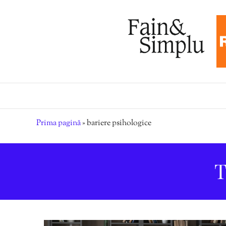
Prima pagină
»
bariere psihologice
T