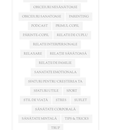
OBICEIURI NESĂNĂTOASE
OBICEIURI SANATOASE
PARENTING
PODCAST
PRIMUL COPIL
PĂRINTE-COPIL
RELATII DE CUPLU
RELATII INTERPERSONALE
RELAXARE
RELAȚIE SĂNĂTOASĂ
RELAȚII DE FAMILIE
SANATATE EMOTIONALA
SFATURI PENTRU CREȘTEREA TA
SFATURI UTILE
SPORT
STIL DE VIAȚĂ
STRES
SUFLET
SĂNĂTATE CORPORALĂ
SĂNĂTATE MINTALĂ
TIPS & TRICKS
TRUP