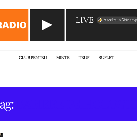
LIVE
Ascultă în Winamp
CLUB PENTRU
MINTE
TRUP
SUFLET
ag:
BARIERE PSIHOLOGI