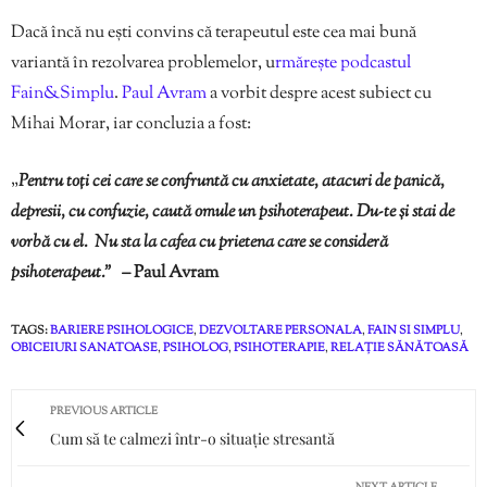
Dacă încă nu ești convins că terapeutul este cea mai bună
variantă în rezolvarea problemelor, u
rmărește podcastul
Fain&Simplu
.
Paul Avram
a vorbit despre acest subiect cu
Mihai Morar, iar concluzia a fost:
„
Pentru toți cei care se confruntă cu anxietate, atacuri de panică,
depresii, cu confuzie, caută omule un psihoterapeut. Du-te și stai de
vorbă cu el. Nu sta la cafea cu prietena care se consideră
psihoterapeut.” –
Paul Avram
TAGS:
BARIERE PSIHOLOGICE
,
DEZVOLTARE PERSONALA
,
FAIN SI SIMPLU
,
OBICEIURI SANATOASE
,
PSIHOLOG
,
PSIHOTERAPIE
,
RELAȚIE SĂNĂTOASĂ
PREVIOUS ARTICLE
Cum să te calmezi într-o situație stresantă