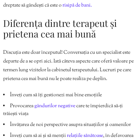
dreptate să gândești că este o
risipă de bani.
Diferența dintre terapeut și
prietena cea mai bună
Discuția este doar începutul! Conversația cu un specialist este
departe de a se opri aici. Iată câteva aspecte care oferă valoare pe
termen lung vizitelor la cabinetul terapeutului. Lucruri pe care
prietena cea mai bună nu le poate realiza pe deplin.
Înveți cum să îți gestionezi mai bine emoțiile
Provocarea
gândurilor negative
care te împierdică să-ți
trăiești viața
Învățarea de noi perspective asupra situațiilor și oamenilor
Înveți cum să ai și să menții
relațiile sănătoase
, în defavoarea