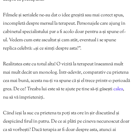
Filmele și serialele ne-au dat o idee greșită sau mai corect spus,
incompletă despre mersul la terapeut. Personajele care ajung în
cabinetul specialistului par a fi acolo doar pentru a-și spune of-
ul. Vedem cum este ascultat și cam atât, eventual i se spune
replica celebră: „și ce simți despre asta?”.
Realitatea este cu totul alta! O vizită la terapeut înseamnă mult
mai mult decât un monolog. Într-adevăr, comparativ cu prietena
cea mai bună, acesta nu-ți va spune că și el trece printr-o perioadă
grea. De ce? Treaba lui este să te ajute pe tine să-ți găsești
calea
,
nu să vă împrieteniți.
Când ieși la suc cu prietena ta poți sta ore în șir discutând și
despicând firul în patru. De ce ai plăti pe cineva necunoscut doar
ca să vorbești? Dacă terapia ar fi doar despre asta, atunci ai