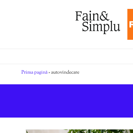
Prima pagină
»
autovindecare