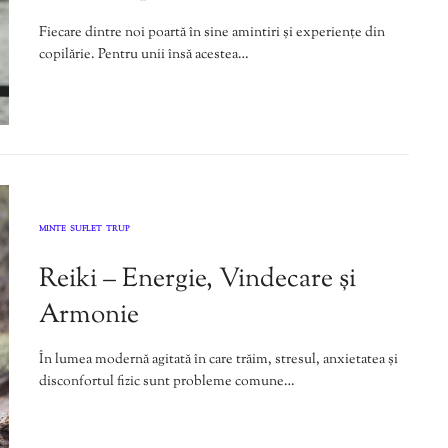
Fiecare dintre noi poartă în sine amintiri și experiențe din
copilărie. Pentru unii însă acestea…
MINTE
SUFLET
TRUP
,
,
Reiki – Energie, Vindecare și
Armonie
În lumea modernă agitată în care trăim, stresul, anxietatea și
disconfortul fizic sunt probleme comune…