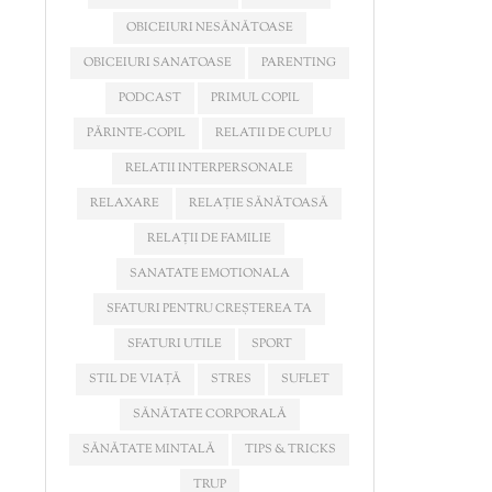
OBICEIURI NESĂNĂTOASE
OBICEIURI SANATOASE
PARENTING
PODCAST
PRIMUL COPIL
PĂRINTE-COPIL
RELATII DE CUPLU
RELATII INTERPERSONALE
RELAXARE
RELAȚIE SĂNĂTOASĂ
RELAȚII DE FAMILIE
SANATATE EMOTIONALA
SFATURI PENTRU CREȘTEREA TA
SFATURI UTILE
SPORT
STIL DE VIAȚĂ
STRES
SUFLET
SĂNĂTATE CORPORALĂ
SĂNĂTATE MINTALĂ
TIPS & TRICKS
TRUP