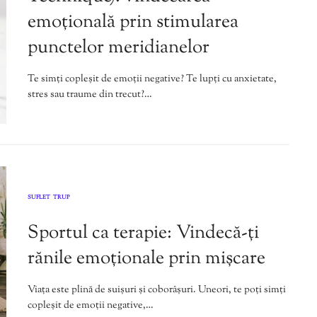
emoțională prin stimularea
punctelor meridianelor
Te simți copleșit de emoții negative? Te lupți cu anxietate,
stres sau traume din trecut?…
SUFLET
TRUP
,
Sportul ca terapie: Vindecă-ți
rănile emoționale prin mișcare
Viața este plină de suișuri și coborâșuri. Uneori, te poți simți
copleșit de emoții negative,…