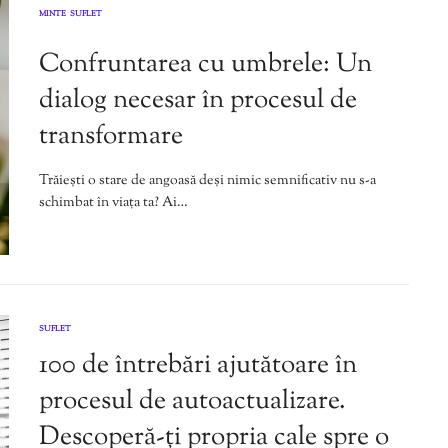
MINTE
SUFLET
,
Confruntarea cu umbrele: Un
dialog necesar în procesul de
transformare
Trăiești o stare de angoasă deși nimic semnificativ nu s-a
schimbat în viața ta? Ai…
SUFLET
100 de întrebări ajutătoare în
procesul de autoactualizare.
Descoperă-ți propria cale spre o