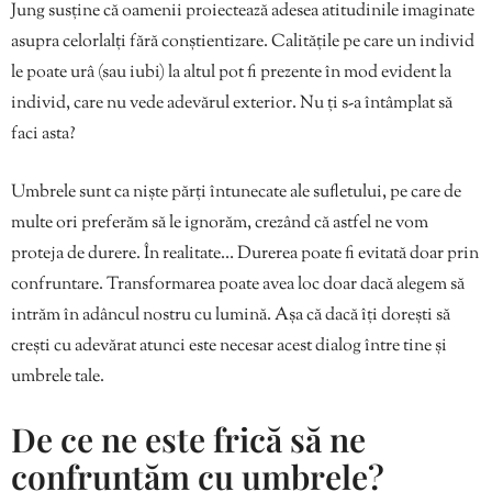
Jung susține că oamenii proiectează adesea atitudinile imaginate
asupra celorlalți fără conștientizare. Calitățile pe care un individ
le poate urâ (sau iubi) la altul pot fi prezente în mod evident la
individ, care nu vede adevărul exterior. Nu ți s-a întâmplat să
faci asta?
Umbrele sunt ca niște părți întunecate ale sufletului, pe care de
multe ori preferăm să le ignorăm, crezând că astfel ne vom
proteja de durere. În realitate… Durerea poate fi evitată doar prin
confruntare. Transformarea poate avea loc doar dacă alegem să
intrăm în adâncul nostru cu lumină. Așa că dacă îți dorești să
crești cu adevărat atunci este necesar acest dialog între tine și
umbrele tale.
De ce ne este frică să ne
confruntăm cu umbrele?