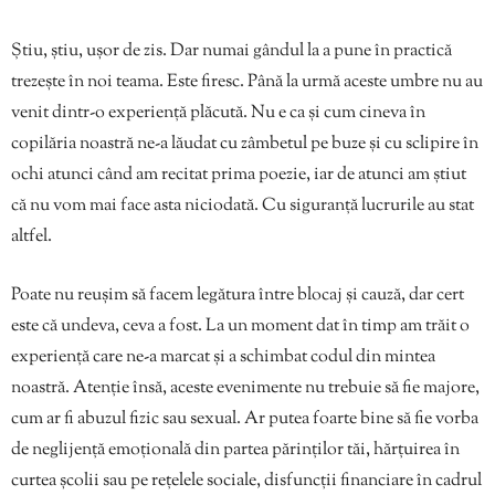
Știu, știu, ușor de zis. Dar numai gândul la a pune în practică
trezește în noi teama. Este firesc. Până la urmă aceste umbre nu au
venit dintr-o experiență plăcută. Nu e ca și cum cineva în
copilăria noastră ne-a lăudat cu zâmbetul pe buze și cu sclipire în
ochi atunci când am recitat prima poezie, iar de atunci am știut
că nu vom mai face asta niciodată. Cu siguranță lucrurile au stat
altfel.
Poate nu reușim să facem legătura între blocaj și cauză, dar cert
este că undeva, ceva a fost. La un moment dat în timp am trăit o
experiență care ne-a marcat și a schimbat codul din mintea
noastră. Atenție însă, aceste evenimente nu trebuie să fie majore,
cum ar fi abuzul fizic sau sexual. Ar putea foarte bine să fie vorba
de neglijență emoțională din partea părinților tăi, hărțuirea în
curtea școlii sau pe rețelele sociale, disfuncții financiare în cadrul