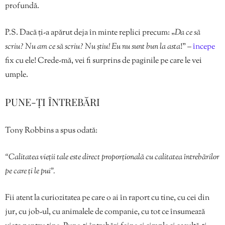
profundă.
P.S. Dacă ți-a apărut deja în minte replici precum: „
Da ce să
scriu? Nu am ce să scriu? Nu știu! Eu nu sunt bun la asta
!” –
începe
fix cu ele! Crede-mă, vei fi surprins de paginile pe care le vei
umple.
PUNE-ȚI ÎNTREBĂRI
Tony Robbins a spus odată:
“Calitatea vieții tale este direct proporțională cu calitatea întrebărilor
pe care ți le pui”.
Fii atent la curiozitatea pe care o ai în raport cu tine, cu cei din
jur, cu job-ul, cu animalele de companie, cu tot ce însumează