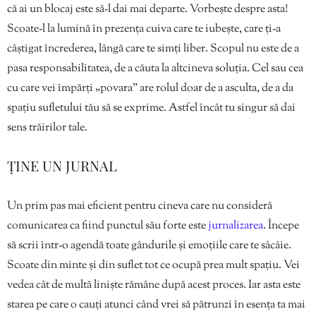
că ai un blocaj este să-l dai mai departe. Vorbește despre asta!
Scoate-l la lumină în prezența cuiva care te iubește, care ți-a
câștigat încrederea, lângă care te simți liber. Scopul nu este de a
pasa responsabilitatea, de a căuta la altcineva soluția. Cel sau cea
cu care vei împărți „povara” are rolul doar de a asculta, de a da
spațiu sufletului tău să se exprime. Astfel încât tu singur să dai
sens trăirilor tale.
ȚINE UN JURNAL
Un prim pas mai eficient pentru cineva care nu consideră
comunicarea ca fiind punctul său forte este
jurnalizarea
. Începe
să scrii într-o agendă toate gândurile și emoțiile care te sâcâie.
Scoate din minte și din suflet tot ce ocupă prea mult spațiu. Vei
vedea cât de multă liniște rămâne după acest proces. Iar asta este
starea pe care o cauți atunci când vrei să pătrunzi în esența ta mai