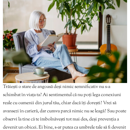
Trăiești o stare de angoasă deși nimic semnificativ nu s-a
schimbat în viața ta? Ai sentimentul că nu poți lega conexiuni
reale cu oamenii din jurul tău, chiar dacă îți dorești? Vrei să
avansezi în carieră, dar cumva parcă nimic nu se leagă? Sau poate
observi la tine că te îmbolnăvești tot mai des, deși prevenția a
devenit un obicei. Ei bine, s-ar putea ca umbrele tale să fi devenit