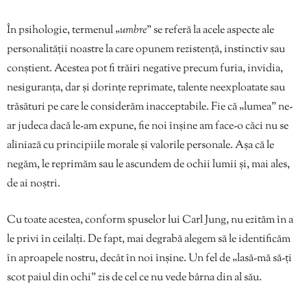
În psihologie, termenul „
umbre
” se referă la acele aspecte ale
personalității noastre la care opunem rezistență, instinctiv sau
conștient. Acestea pot fi trăiri negative precum furia, invidia,
nesiguranța, dar și dorințe reprimate, talente neexploatate sau
trăsături pe care le considerăm inacceptabile. Fie că „lumea” ne-
ar judeca dacă le-am expune, fie noi înșine am face-o căci nu se
aliniază cu principiile morale și valorile personale. Așa că le
negăm, le reprimăm sau le ascundem de ochii lumii și, mai ales,
de ai noștri.
Cu toate acestea, conform spuselor lui Carl Jung, nu ezităm în a
le privi în ceilalți. De fapt, mai degrabă alegem să le identificăm
în aproapele nostru, decât în noi înșine. Un fel de „lasă-mă să-ți
scot paiul din ochi” zis de cel ce nu vede bârna din al său.