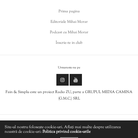
Prima pagina
Editoriale Mihai Morar
Podcast cu Mihai Morar
Înscrie-te in club
Urmareste-ne pe
Fain & Simplu este un proiect Radio ZU, parte a GRUPUL MEDIA CAMINA
(G.M.C.) SRL
Politica de cookies
Site-ul nostru folosește cookie-uri. Aflați mai multe despre utilizarea
noastră de cookie-uri:
Politica privind cookie-urile
LIVE
Politică de confidențialitate