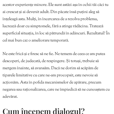
acestor experiențe minore. Ele sunt astăzi așa în ochii tăi căci tu
ai crescut și ai devenit adult. Din păcate însă puțini aleg să
înțeleagă asta. Mulți, în încercarea de a rezolva problema,
lucrează doar cu simptomele, fără a atinge rădăcina. Tratează
superficial situația, în loc să pătrundă în adâncuri. Rezultatul? În
cel mai bun caz o ameliorare temporară.
Ne este frică și e firesc să ne fie. Ne temem de ceea ce am putea
descoperi, de judecată, de respingere. Și totuși, trebuie să
mergem înainte, să avansăm. Dacă ne dorim să scăpăm de
tiparele limitative cu care ne-am procopsit, este nevoie să
acționăm. Asta în pofida mecanismelor de apărare, precum
negarea sau raționalizarea, care ne împiedică să ne cunoaștem cu
adevărat.
Cum începem dialogul?