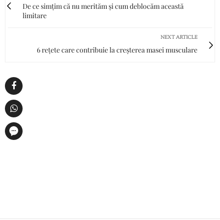
De ce simțim că nu merităm și cum deblocăm această
limitare
NEXT ARTICLE
6 rețete care contribuie la creșterea masei musculare