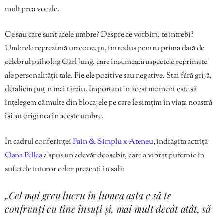
mult prea vocale.
Ce sau care sunt acele umbre? Despre ce vorbim, te întrebi?
Umbrele reprezintă un concept, introdus pentru prima dată de
celebrul psiholog Carl Jung, care însumează aspectele reprimate
ale personalității tale. Fie ele pozitive sau negative. Stai fără grijă,
detaliem puțin mai târziu. Important în acest moment este să
înțelegem că multe din blocajele pe care le simțim în viața noastră
își au originea în aceste umbre.
În cadrul conferinței
Fain & Simplu x Ateneu
, îndrăgita actriță
Oana Pellea
a spus un adevăr deosebit, care a vibrat puternic în
sufletele tuturor celor prezenți în sală:
„Cel mai greu lucru în lumea asta e să te
confrunți cu tine însuți și, mai mult decât atât, să