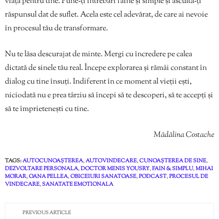
viața pentru tine. Pune-ți întrebări faine și simple și ascultă-ți
răspunsul dat de suflet. Acela este cel adevărat, de care ai nevoie
în procesul tău de transformare.
Nu te lăsa descurajat de minte. Mergi cu încredere pe calea
dictată de sinele tău real. Începe explorarea și rămâi constant în
dialog cu tine însuți. Indiferent în ce moment al vieții ești,
niciodată nu e prea târziu să începi să te descoperi, să te accepți și
să te împrietenești cu tine.
Mădălina Costache
TAGS:
AUTOCUNOAȘTEREA
,
AUTOVINDECARE
,
CUNOAȘTEREA DE SINE
,
DEZVOLTARE PERSONALA
,
DOCTOR MENIS YOUSRY
,
FAIN & SIMPLU
,
MIHAI
MORAR
,
OANA PELLEA
,
OBICEIURI SANATOASE
,
PODCAST
,
PROCESUL DE
VINDECARE
,
SANATATE EMOTIONALA
PREVIOUS ARTICLE