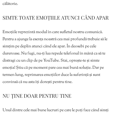
călătorie.
SIMTE TOATE EMOȚIILE ATUNCI CÂND APAR
Emoțiile reprezintă modul în care sufletul nostru comunică.
Pentru a ajunge la esența noastră cea mai profundă trebuie să le
simțim pe deplin atunci când ele apar. În deosebi pe cele
dureroase. Nu fugi, nu-ți lua repede telefonul în mână ca să te
distragi cu un clip de pe YouTube. Stai, oprește-te și simte
emoția! Știu că pe moment pare cea mai bună soluție. Dar pe
termen lung, reprimarea emoțiilor duce la suferință și sunt
convinsă că nu asta îți dorești pentru tine.
NU ȚINE DOAR PENTRU TINE
Unul dintre cele mai bune lucruri pe care le poți face când simți