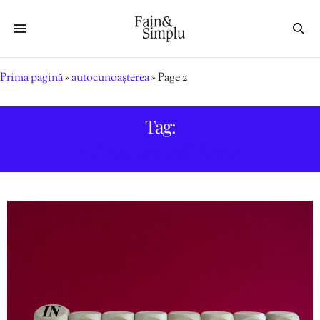
Prima pagină
»
autocunoașterea
»
Page 2
Tag:
AUTOCUNOAȘTEREA