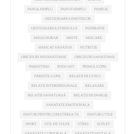
FAIN & SIMPLU
FAIN SI SIMPLU
FAMILIE
GESTIONAREA EMOTIILOR
GESTIONAREA STRESULUI
INSPIRATIE
MIHAI MORAR
MINTE
MISCARE
MÂNCAT SĂNĂTOS
NUTRITIE
OBICEIURI NESĂNĂTOASE
OBICEIURI SANATOASE
PARENTING
PODCAST
PRIMUL COPIL
PĂRINTE-COPIL
RELATII DE CUPLU
RELATII INTERPERSONALE
RELAXARE
RELAȚIE SĂNĂTOASĂ
RELAȚII DE FAMILIE
SANATATE EMOTIONALA
SFATURI PENTRU CREȘTEREA TA
SFATURI UTILE
SPORT
STIL DE VIAȚĂ
STRES
SUFLET
SĂNĂTATE CORPORALĂ
SĂNĂTATE MINTALĂ