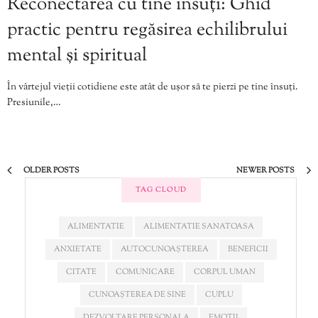
Reconectarea cu tine însuți: Ghid
practic pentru regăsirea echilibrului
mental și spiritual
În vârtejul vieții cotidiene este atât de ușor să te pierzi pe tine însuți.
Presiunile,…
OLDER POSTS
NEWER POSTS
TAG CLOUD
ALIMENTATIE
ALIMENTATIE SANATOASA
ANXIETATE
AUTOCUNOAȘTEREA
BENEFICII
CITATE
COMUNICARE
CORPUL UMAN
CUNOAȘTEREA DE SINE
CUPLU
DEZVOLTARE PERSONALA
EMOTII