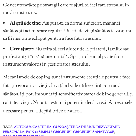
Concentrează-te pe strategii care te ajută să faci față stresului în
mod constructiv.
Ai grijă de tine:
Asigură-te că dormi suficient, mănânci
sănătos și faci mișcare regulat. Un stil de viață sănătos te va ajuta
să fii mai bine echipat pentru a face față stresului.
Cere ajutor:
Nu ezita să ceri ajutor de la prieteni, familie sau
profesioniști în sănătate mintală. Sprijinul social poate fi un
instrument valoros în gestionarea stresului.
Mecanismele de coping sunt instrumente esențiale pentru a face
față provocărilor vieții. Învățând să le utilizezi într-un mod
sănătos, îți poți îmbunătăți semnificativ starea de bine generală și
calitatea vieții. Nu uita, ești mai puternic decât crezi! Ai resursele
necesare pentru a depăși orice obstacol.
TAGS:
AUTOCUNOAȘTEREA
,
CUNOAȘTEREA DE SINE
,
DEZVOLTARE
PERSONALA
,
FAIN & SIMPLU
,
OBICEIURI
,
OBICEIURI SANATOASE
,