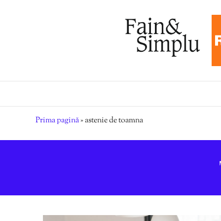
Prima pagină
»
astenie de toamna