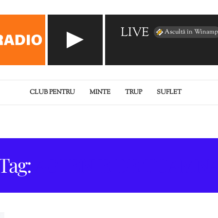
LIVE
Ascultă în Winamp
CLUB PENTRU
MINTE
TRUP
SUFLET
Tag:
ASTENIE DE TOAMN