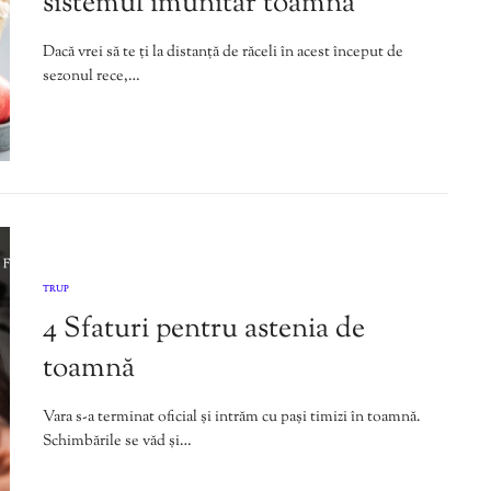
sistemul imunitar toamna
Dacă vrei să te ți la distanță de răceli în acest început de
sezonul rece,…
TRUP
4 Sfaturi pentru astenia de
toamnă
Vara s-a terminat oficial și intrăm cu pași timizi în toamnă.
Schimbările se văd și…