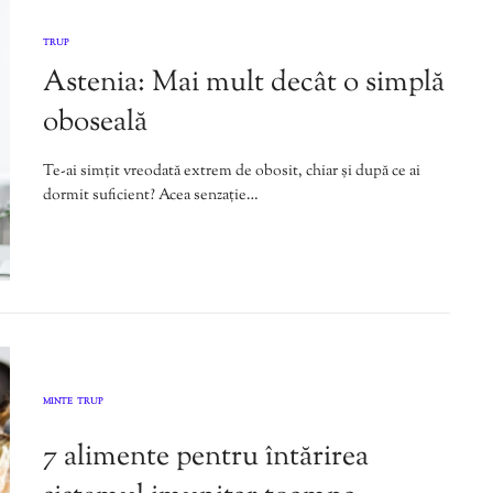
TRUP
Astenia: Mai mult decât o simplă
oboseală
Te-ai simțit vreodată extrem de obosit, chiar și după ce ai
dormit suficient? Acea senzație…
MINTE
TRUP
,
7 alimente pentru întărirea