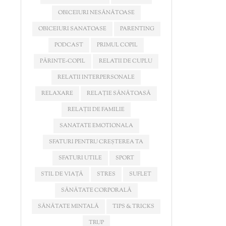
OBICEIURI NESĂNĂTOASE
OBICEIURI SANATOASE
PARENTING
PODCAST
PRIMUL COPIL
PĂRINTE-COPIL
RELATII DE CUPLU
RELATII INTERPERSONALE
RELAXARE
RELAȚIE SĂNĂTOASĂ
RELAȚII DE FAMILIE
SANATATE EMOTIONALA
SFATURI PENTRU CREȘTEREA TA
SFATURI UTILE
SPORT
STIL DE VIAȚĂ
STRES
SUFLET
SĂNĂTATE CORPORALĂ
SĂNĂTATE MINTALĂ
TIPS & TRICKS
TRUP