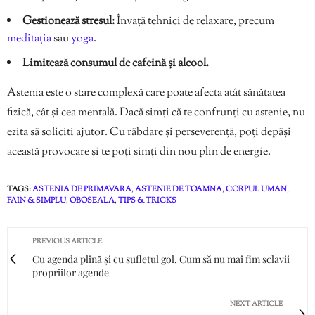
Gestionează stresul:
Învață tehnici de relaxare, precum
meditația
sau
yoga
.
Limitează consumul de cafeină și alcool.
Astenia este o stare complexă care poate afecta atât sănătatea
fizică, cât și cea mentală. Dacă simți că te confrunți cu astenie, nu
ezita să soliciti ajutor. Cu răbdare și perseverență, poți depăși
această provocare și te poți simți din nou plin de energie.
TAGS:
ASTENIA DE PRIMAVARA
,
ASTENIE DE TOAMNA
,
CORPUL UMAN
,
FAIN & SIMPLU
,
OBOSEALA
,
TIPS & TRICKS
PREVIOUS ARTICLE
Cu agenda plină și cu sufletul gol. Cum să nu mai fim sclavii
propriilor agende
NEXT ARTICLE