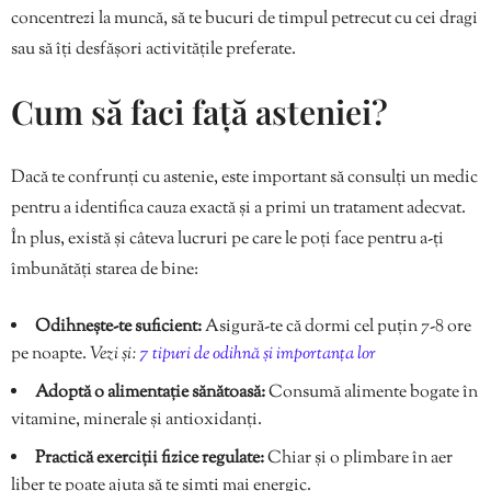
concentrezi la muncă, să te bucuri de timpul petrecut cu cei dragi
sau să îți desfășori activitățile preferate.
Cum să faci față asteniei?
Dacă te confrunți cu astenie, este important să consulți un medic
pentru a identifica cauza exactă și a primi un tratament adecvat.
În plus, există și câteva lucruri pe care le poți face pentru a-ți
îmbunătăți starea de bine:
Odihnește-te suficient:
Asigură-te că dormi cel puțin 7-8 ore
pe noapte.
Vezi și:
7 tipuri de odihnă și importanța lor
Adoptă o alimentație sănătoasă:
Consumă alimente bogate în
vitamine, minerale și antioxidanți.
Practică exerciții fizice regulate:
Chiar și o plimbare în aer
liber te poate ajuta să te simți mai energic.