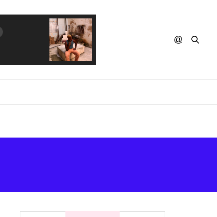
IAN IKON - Andr Tutto Bene (Dim Zac