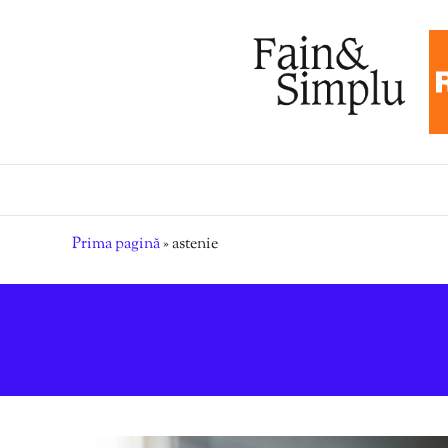
Prima pagină
»
astenie