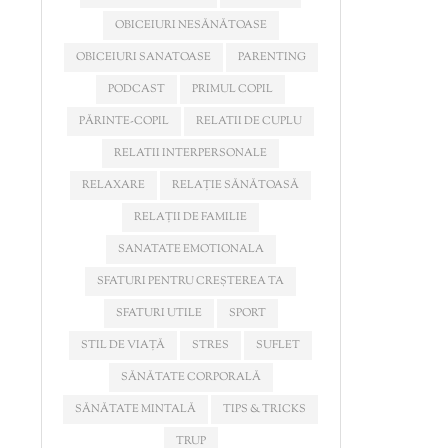
OBICEIURI NESĂNĂTOASE
OBICEIURI SANATOASE
PARENTING
PODCAST
PRIMUL COPIL
PĂRINTE-COPIL
RELATII DE CUPLU
RELATII INTERPERSONALE
RELAXARE
RELAȚIE SĂNĂTOASĂ
RELAȚII DE FAMILIE
SANATATE EMOTIONALA
SFATURI PENTRU CREȘTEREA TA
SFATURI UTILE
SPORT
STIL DE VIAȚĂ
STRES
SUFLET
SĂNĂTATE CORPORALĂ
SĂNĂTATE MINTALĂ
TIPS & TRICKS
TRUP