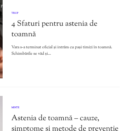
TRUP
4 Sfaturi pentru astenia de
toamnă
Vara s-a terminat oficial și intrăm cu pași timizi în toamnă.
Schimbările se văd și…
MINTE
Astenia de toamnă – cauze,
simptome și metode de prevenție