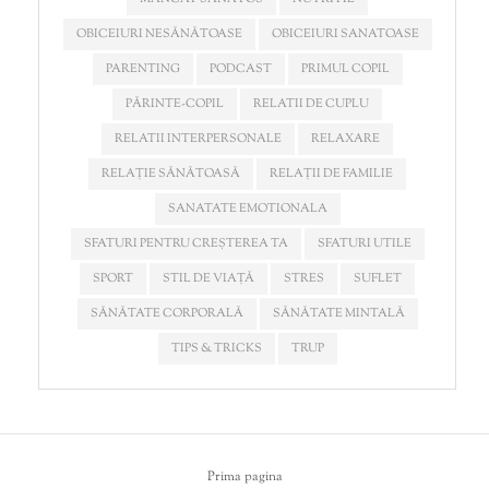
OBICEIURI NESĂNĂTOASE
OBICEIURI SANATOASE
PARENTING
PODCAST
PRIMUL COPIL
PĂRINTE-COPIL
RELATII DE CUPLU
RELATII INTERPERSONALE
RELAXARE
RELAȚIE SĂNĂTOASĂ
RELAȚII DE FAMILIE
SANATATE EMOTIONALA
SFATURI PENTRU CREȘTEREA TA
SFATURI UTILE
SPORT
STIL DE VIAȚĂ
STRES
SUFLET
SĂNĂTATE CORPORALĂ
SĂNĂTATE MINTALĂ
TIPS & TRICKS
TRUP
Prima pagina