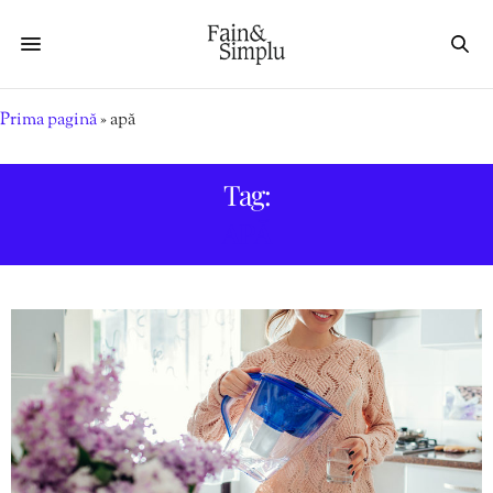
Prima pagină
»
apă
Tag:
APĂ