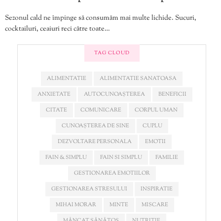
Sezonul cald ne împinge să consumăm mai multe lichide. Sucuri,
cocktailuri, ceaiuri reci către toate…
TAG CLOUD
ALIMENTATIE
ALIMENTATIE SANATOASA
ANXIETATE
AUTOCUNOAȘTEREA
BENEFICII
CITATE
COMUNICARE
CORPUL UMAN
CUNOAȘTEREA DE SINE
CUPLU
DEZVOLTARE PERSONALA
EMOTII
FAIN & SIMPLU
FAIN SI SIMPLU
FAMILIE
GESTIONAREA EMOTIILOR
GESTIONAREA STRESULUI
INSPIRATIE
MIHAI MORAR
MINTE
MISCARE
MÂNCAT SĂNĂTOS
NUTRITIE