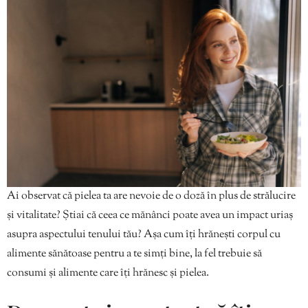
Ai observat că pielea ta are nevoie de o doză în plus de strălucire
și vitalitate? Știai că ceea ce mănânci poate avea un impact uriaș
asupra aspectului tenului tău? Așa cum îți hrănești corpul cu
alimente sănătoase pentru a te simți bine, la fel trebuie să
consumi și alimente care îți hrănesc și pielea.