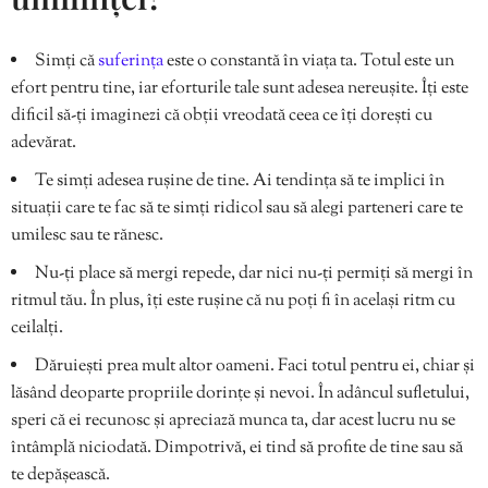
Simți că
suferința
este o constantă în viața ta. Totul este un
efort pentru tine, iar eforturile tale sunt adesea nereușite. Îți este
dificil să-ți imaginezi că obții vreodată ceea ce îți dorești cu
adevărat.
Te simți adesea rușine de tine. Ai tendința să te implici în
situații care te fac să te simți ridicol sau să alegi parteneri care te
umilesc sau te rănesc.
Nu-ți place să mergi repede, dar nici nu-ți permiți să mergi în
ritmul tău. În plus, îți este rușine că nu poți fi în același ritm cu
ceilalți.
Dăruiești prea mult altor oameni. Faci totul pentru ei, chiar și
lăsând deoparte propriile dorințe și nevoi. În adâncul sufletului,
speri că ei recunosc și apreciază munca ta, dar acest lucru nu se
întâmplă niciodată. Dimpotrivă, ei tind să profite de tine sau să
te depășească.