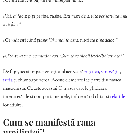
„Ce ești așa sensibil, nu s-a întâmplat nimic.”
„Vai, ai făcut pipi pe tine, rușine! Ești mare deja, uite verișorul tău nu
mai face.”
„Ce urât ești când plângi! Nu mai fă asta, nu-ți stă bine deloc!”
„Uită-te la tine, ce murdar ești! Cum să te placă fetele/băieții așa?”
De fapt, acest impact emoțional activează
rușinea
,
vinovăția
,
furia
și chiar supunerea. Aceste elemente fac parte din masca
masochistă. Ce este aceasta? O mască care le ghidează
interpretările și comportamentele, influențând chiar și
relațiile
lor adulte.
Cum se manifestă rana
umilinței?