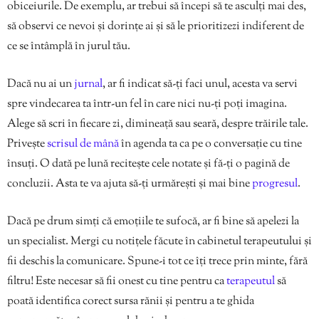
obiceiurile. De exemplu, ar trebui să începi să te asculți mai des,
să observi ce nevoi și dorințe ai și să le prioritizezi indiferent de
ce se întâmplă în jurul tău.
Dacă nu ai un
jurnal
, ar fi indicat să-ți faci unul, acesta va servi
spre vindecarea ta într-un fel în care nici nu-ți poți imagina.
Alege să scri în fiecare zi, dimineață sau seară, despre trăirile tale.
Privește
scrisul de mână
în agenda ta ca pe o conversație cu tine
însuți. O dată pe lună recitește cele notate și fă-ți o pagină de
concluzii. Asta te va ajuta să-ți urmărești și mai bine
progresul
.
Dacă pe drum simți că emoțiile te sufocă, ar fi bine să apelezi la
un specialist. Mergi cu notițele făcute în cabinetul terapeutului și
fii deschis la comunicare. Spune-i tot ce îți trece prin minte, fără
filtru! Este necesar să fii onest cu tine pentru ca
terapeutul
să
poată identifica corect sursa rănii și pentru a te ghida