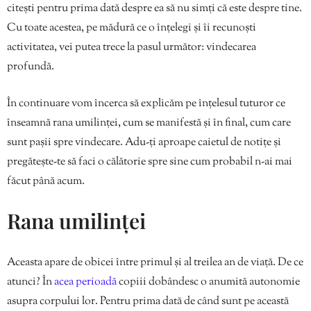
citești pentru prima dată despre ea să nu simți că este despre tine.
Cu toate acestea, pe mădură ce o înțelegi și îi recunoști
activitatea, vei putea trece la pasul următor: vindecarea
profundă.
În continuare vom încerca să explicăm pe înțelesul tuturor ce
înseamnă rana umilinței, cum se manifestă și în final, cum care
sunt pașii spre vindecare. Adu-ți aproape caietul de notițe și
pregătește-te să faci o călătorie spre sine cum probabil n-ai mai
făcut până acum.
Rana umilinței
Aceasta apare de obicei între primul și al treilea an de viață. De ce
atunci? În
acea perioadă
copiii dobândesc o anumită autonomie
asupra corpului lor. Pentru prima dată de când sunt pe această