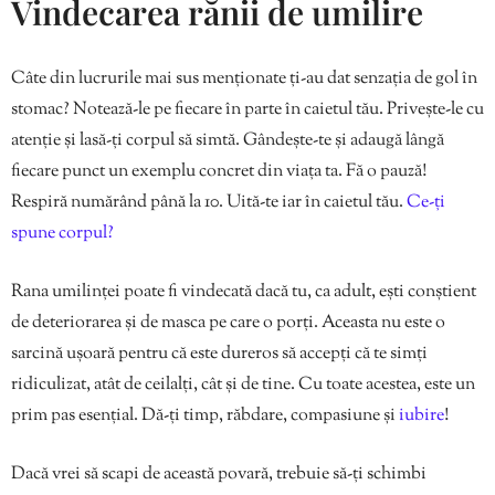
Vindecarea rănii de umilire
Câte din lucrurile mai sus menționate ți-au dat senzația de gol în
stomac? Notează-le pe fiecare în parte în caietul tău. Privește-le cu
atenție și lasă-ți corpul să simtă. Gândește-te și adaugă lângă
fiecare punct un exemplu concret din viața ta. Fă o pauză!
Respiră numărând până la 10. Uită-te iar în caietul tău.
Ce-ți
spune corpul?
Rana umilinței poate fi vindecată dacă tu, ca adult, ești conștient
de deteriorarea și de masca pe care o porți. Aceasta nu este o
sarcină ușoară pentru că este dureros să accepți că te simți
ridiculizat, atât de ceilalți, cât și de tine. Cu toate acestea, este un
prim pas esențial. Dă-ți timp, răbdare, compasiune și
iubire
!
Dacă vrei să scapi de această povară, trebuie să-ți schimbi