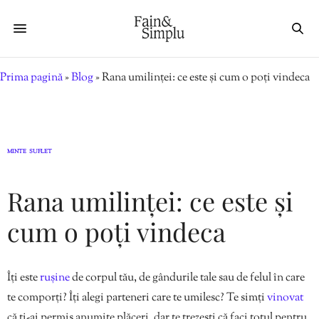
Prima pagină
»
Blog
»
Rana umilinței: ce este și cum o poți vindeca
MINTE
SUFLET
,
Rana umilinței: ce este și
cum o poți vindeca
Îți este
rușine
de corpul tău, de gândurile tale sau de felul în care
te comporți? Îți alegi parteneri care te umilesc? Te simți
vinovat
că ți-ai permis anumite plăceri, dar te trezești că faci totul pentru