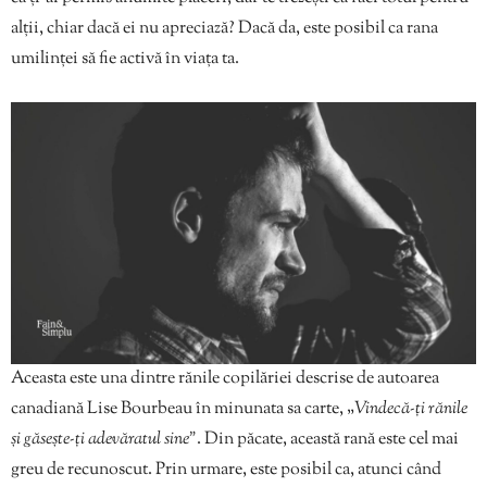
alții, chiar dacă ei nu apreciază? Dacă da, este posibil ca rana
umilinței să fie activă în viața ta.
Aceasta este una dintre rănile copilăriei descrise de autoarea
canadiană Lise Bourbeau în minunata sa carte, „
Vindecă-ți rănile
și găsește-ți adevăratul sine”
. Din păcate, această rană este cel mai
greu de recunoscut. Prin urmare, este posibil ca, atunci când