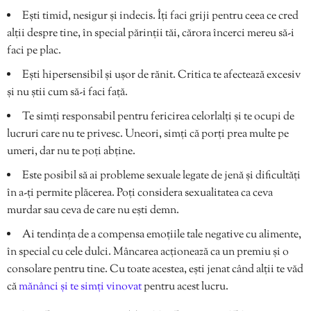
Ești timid, nesigur și indecis. Îți faci griji pentru ceea ce cred
alții despre tine, în special părinții tăi, cărora încerci mereu să-i
faci pe plac.
Ești hipersensibil și ușor de rănit. Critica te afectează excesiv
și nu știi cum să-i faci față.
Te simți responsabil pentru fericirea celorlalți și te ocupi de
lucruri care nu te privesc. Uneori, simți că porți prea multe pe
umeri, dar nu te poți abține.
Este posibil să ai probleme sexuale legate de jenă și dificultăți
în a-ți permite plăcerea. Poți considera sexualitatea ca ceva
murdar sau ceva de care nu ești demn.
Ai tendința de a compensa emoțiile tale negative cu alimente,
în special cu cele dulci. Mâncarea acționează ca un premiu și o
consolare pentru tine. Cu toate acestea, ești jenat când alții te văd
că
mănânci și te simți vinovat
pentru acest lucru.