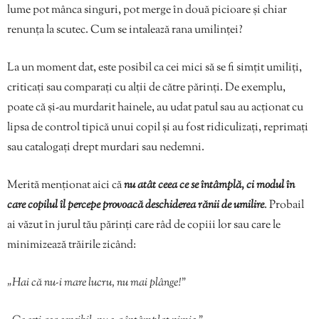
lume pot mânca singuri, pot merge în două picioare și chiar
renunța la scutec. Cum se intalează rana umilinței?
La un moment dat, este posibil ca cei mici să se fi simțit umiliți,
criticați sau comparați cu alții de către părinți. De exemplu,
poate că și-au murdarit hainele, au udat patul sau au acționat cu
lipsa de control tipică unui copil și au fost ridiculizați, reprimați
sau catalogați drept murdari sau nedemni.
Merită menționat aici că
nu atât ceea ce se întâmplă, ci modul în
care copilul îl percepe provoacă deschiderea rănii de umilire
. Probail
ai văzut în jurul tău părinți care râd de copiii lor sau care le
minimizează trăirile zicând:
„Hai că nu-i mare lucru, nu mai plânge!”