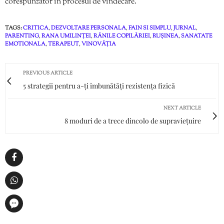
corespunzător în procesul de vindecare.
TAGS:
CRITICA
,
DEZVOLTARE PERSONALA
,
FAIN SI SIMPLU
,
JURNAL
,
PARENTING
,
RANA UMILINȚEI
,
RĂNILE COPILĂRIEI
,
RUȘINEA
,
SANATATE
EMOTIONALA
,
TERAPEUT
,
VINOVĂȚIA
PREVIOUS ARTICLE
5 strategii pentru a-ți îmbunătăți rezistența fizică
NEXT ARTICLE
8 moduri de a trece dincolo de supraviețuire