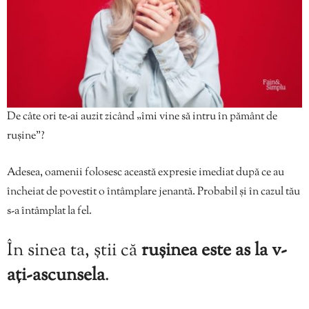
De câte ori te-ai auzit zicând „îmi vine să intru în pământ de
rușine”?
Adesea, oamenii folosesc această expresie imediat după ce au
încheiat de povestit o întâmplare jenantă. Probabil și în cazul tău
s-a întâmplat la fel.
În sinea ta, știi că
rușinea este as la v-
ați-ascunsela
.