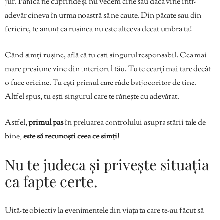
jur. Panica ne cuprinde și nu vedem cine sau dacă vine într-
adevăr cineva în urma noastră să ne caute. Din păcate sau din
fericire, te anunț că rușinea nu este altceva decât umbra ta!
Când simți rușine, află că tu ești singurul responsabil. Cea mai
mare presiune vine din interiorul tău. Tu te cearți mai tare decât
o face oricine. Tu ești primul care râde batjocoritor de tine.
Altfel spus, tu ești singurul care te rănește cu adevărat.
Astfel,
primul pas
în preluarea controlului asupra stării tale de
bine,
este să recunoști ceea ce simți!
Nu te judeca și privește situația
ca fapte certe.
Uită-te obiectiv la evenimentele din viața ta care te-au făcut să