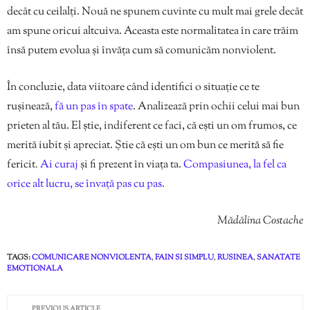
decât cu ceilalți. Nouă ne spunem cuvinte cu mult mai grele decât
am spune oricui altcuiva. Aceasta este normalitatea în care trăim
însă putem evolua și învăța cum să comunicăm nonviolent.
În concluzie, data viitoare când identifici o situație ce te
rușinează,
fă un pas în spate
. Analizează prin ochii celui mai bun
prieten al tău. El știe, indiferent ce faci, că ești un om frumos, ce
merită iubit și apreciat. Știe că ești un om bun ce merită să fie
fericit
.
Ai curaj
și fi prezent în viața ta.
Compasiunea, la fel ca
orice alt lucru, se învață pas cu pas.
Mădălina Costache
TAGS:
COMUNICARE NONVIOLENTA
,
FAIN SI SIMPLU
,
RUSINEA
,
SANATATE
EMOTIONALA
PREVIOUS ARTICLE