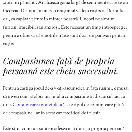
„intri în pământ”. Analizează gama largă de sentimente care te-au
încercat. De fapt, nu mereu reușim să vedem rușinea. De multe
ori, ea capătă valențe în mintea noastră. Uneori ne simțim
furioși, irascibili sau anxioși. Este necesar un timp introspecției
pentru a observa că emoțiile trăite sunt doar un paravan pentru
rușine.
Compasiunea față de propria
persoană este cheia succesului.
Pentru a câștiga jocul de-a v-ați-ascunselea în fața rușinii, e musai
să înveți cum să aloci mai multă compasiune în discursul tău cu
tine.
Comunicarea nonviolentă
este tipul de comunicare plină
de compasiune, iar în acest caz este ideal de folosit.
Este știut cum noi suntem adesea mai duri cu propria persoană