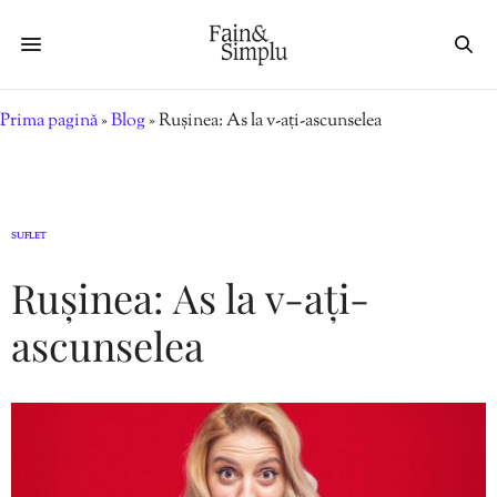
Prima pagină
»
Blog
»
Rușinea: As la v-ați-ascunselea
SUFLET
Rușinea: As la v-ați-
ascunselea