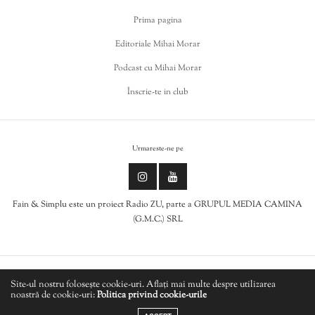
Prima pagina
Editoriale Mihai Morar
Podcast cu Mihai Morar
Înscrie-te in club
Urmareste-ne pe
Fain & Simplu este un proiect Radio ZU, parte a GRUPUL MEDIA CAMINA
(G.M.C.) SRL
Politica de cookies
Site-ul nostru folosește cookie-uri. Aflați mai multe despre utilizarea
noastră de cookie-uri:
Politica privind cookie-urile
LIVE
Politică de confidențialitate