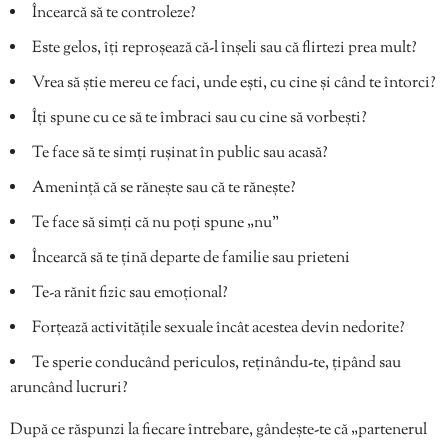
Încearcă să te controleze?
Este gelos, îți reproșează că-l înșeli sau că flirtezi prea mult?
Vrea să știe mereu ce faci, unde ești, cu cine și când te întorci?
Îți spune cu ce să te îmbraci sau cu cine să vorbești?
Te face să te simți rușinat în public sau acasă?
Amenință că se rănește sau că te rănește?
Te face să simți că nu poți spune „nu”
Încearcă să te țină departe de familie sau prieteni
Te-a rănit fizic sau emoțional?
Forțează activitățile sexuale încât acestea devin nedorite?
Te sperie conducând periculos, reținându-te, țipând sau
aruncând lucruri?
După ce răspunzi la fiecare întrebare, gândește-te că „partenerul