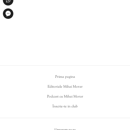
Prima pagina
Editoriale Mihai Morar
Podcast cu Mihai Morar
Înscrie-te in club