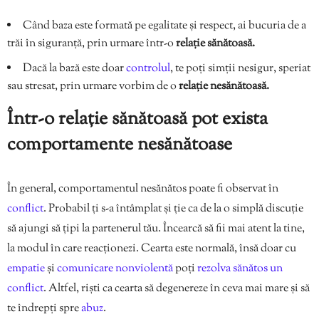
Când baza este formată pe egalitate și respect, ai bucuria de a
trăi în siguranță, prin urmare într-o
relație sănătoasă.
Dacă la bază este doar
controlul
, te poți simții nesigur, speriat
sau stresat, prin urmare vorbim de o
relație nesănătoasă.
Într-o relație sănătoasă pot exista
comportamente nesănătoase
În general, comportamentul nesănătos poate fi observat în
conflict
. Probabil ți s-a întâmplat și ție ca de la o simplă discuție
să ajungi să țipi la partenerul tău. Încearcă să fii mai atent la tine,
la modul în care reacționezi. Cearta este normală, însă doar cu
empatie
și
comunicare nonviolentă
poți
rezolva sănătos un
conflict
. Altfel, riști ca cearta să degenereze în ceva mai mare și să
te îndrepți spre
abuz
.