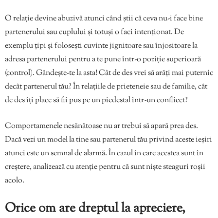
O relație devine abuzivă atunci când știi că ceva nu-i face bine
partenerului sau cuplului și totuși o faci intenționat. De
exemplu țipi și folosești cuvinte jignitoare sau înjositoare la
adresa partenerului pentru a te pune într-o poziție superioară
(control). Gândește-te la asta! Cât de des vrei să arăți mai puternic
decât partenerul tău? În relațiile de prieteneie sau de familie, cât
de des îți place să fii pus pe un piedestal într-un confliect?
Comportamenele nesănătoase nu ar trebui să apară prea des.
Dacă vezi un model la tine sau partenerul tău privind aceste ieșiri
atunci este un semnal de alarmă. În cazul în care acestea sunt în
creștere, analizează cu atenție pentru că sunt niște steaguri roșii
acolo.
Orice om are dreptul la apreciere,