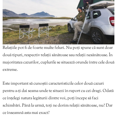
Relațiile pot fi de foarte multe feluri. Nu poți spune că sunt doar
două tipuri, respectiv relații sănătoase sau relații nesănătoase. În
majoritatea cazurilor, cuplurile se situează orunde între cele două
extreme.
Este important să cunoștii caracteristicile celor două cazuri
pentru a-ți dai seama unde te situezi în raport cu cei dragi. Odată
ce înțelegi natura legăturii dintre voi, poți începe să faci
schimbări. Până la urmă, toți ne dorim relații sănătoase, nu? Dar
ce înseamnă asta mai exact?