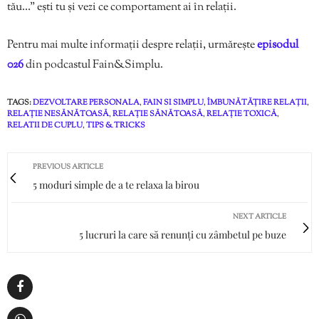
tău…” ești tu și vezi ce comportament ai în relații.
Pentru mai multe informații despre relații, urmărește
episodul
026
din podcastul Fain&Simplu.
TAGS:
DEZVOLTARE PERSONALA
,
FAIN SI SIMPLU
,
ÎMBUNĂTĂȚIRE RELAȚII
,
RELAȚIE NESĂNĂTOASĂ
,
RELAȚIE SĂNĂTOASĂ
,
RELAȚIE TOXICĂ
,
RELATII DE CUPLU
,
TIPS & TRICKS
PREVIOUS ARTICLE
5 moduri simple de a te relaxa la birou
NEXT ARTICLE
5 lucruri la care să renunți cu zâmbetul pe buze