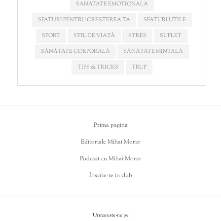
SANATATE EMOTIONALA
SFATURI PENTRU CREȘTEREA TA
SFATURI UTILE
SPORT
STIL DE VIAȚĂ
STRES
SUFLET
SĂNĂTATE CORPORALĂ
SĂNĂTATE MINTALĂ
TIPS & TRICKS
TRUP
Prima pagina
Editoriale Mihai Morar
Podcast cu Mihai Morar
Înscrie-te in club
Urmareste-ne pe