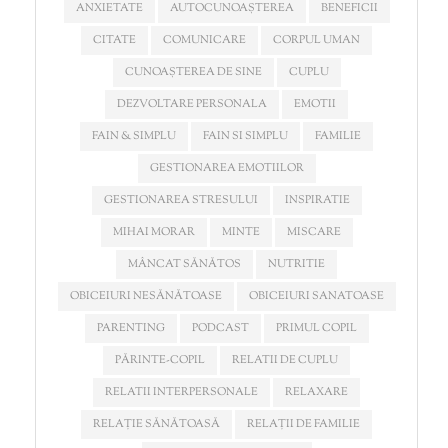
ANXIETATE
AUTOCUNOAȘTEREA
BENEFICII
CITATE
COMUNICARE
CORPUL UMAN
CUNOAȘTEREA DE SINE
CUPLU
DEZVOLTARE PERSONALA
EMOTII
FAIN & SIMPLU
FAIN SI SIMPLU
FAMILIE
GESTIONAREA EMOTIILOR
GESTIONAREA STRESULUI
INSPIRATIE
MIHAI MORAR
MINTE
MISCARE
MÂNCAT SĂNĂTOS
NUTRITIE
OBICEIURI NESĂNĂTOASE
OBICEIURI SANATOASE
PARENTING
PODCAST
PRIMUL COPIL
PĂRINTE-COPIL
RELATII DE CUPLU
RELATII INTERPERSONALE
RELAXARE
RELAȚIE SĂNĂTOASĂ
RELAȚII DE FAMILIE