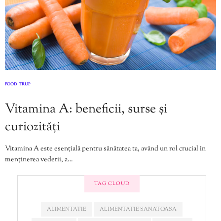
FOOD
TRUP
,
Vitamina A: beneficii, surse și
curiozități
Vitamina A este esențială pentru sănătatea ta, având un rol crucial în
menținerea vederii, a…
TAG CLOUD
ALIMENTATIE
ALIMENTATIE SANATOASA