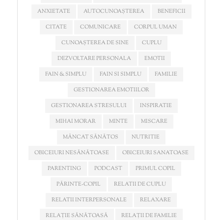
ANXIETATE
AUTOCUNOAȘTEREA
BENEFICII
CITATE
COMUNICARE
CORPUL UMAN
CUNOAȘTEREA DE SINE
CUPLU
DEZVOLTARE PERSONALA
EMOTII
FAIN & SIMPLU
FAIN SI SIMPLU
FAMILIE
GESTIONAREA EMOTIILOR
GESTIONAREA STRESULUI
INSPIRATIE
MIHAI MORAR
MINTE
MISCARE
MÂNCAT SĂNĂTOS
NUTRITIE
OBICEIURI NESĂNĂTOASE
OBICEIURI SANATOASE
PARENTING
PODCAST
PRIMUL COPIL
PĂRINTE-COPIL
RELATII DE CUPLU
RELATII INTERPERSONALE
RELAXARE
RELAȚIE SĂNĂTOASĂ
RELAȚII DE FAMILIE