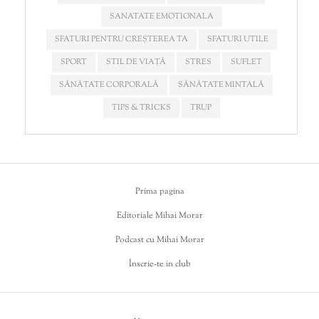
SANATATE EMOTIONALA
SFATURI PENTRU CREȘTEREA TA
SFATURI UTILE
SPORT
STIL DE VIAȚĂ
STRES
SUFLET
SĂNĂTATE CORPORALĂ
SĂNĂTATE MINTALĂ
TIPS & TRICKS
TRUP
Prima pagina
Editoriale Mihai Morar
Podcast cu Mihai Morar
Înscrie-te in club