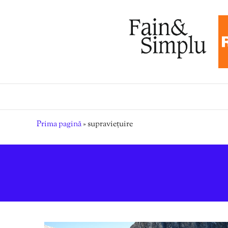
Prima pagină
»
supraviețuire