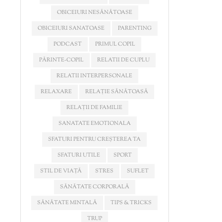
OBICEIURI NESĂNĂTOASE
OBICEIURI SANATOASE
PARENTING
PODCAST
PRIMUL COPIL
PĂRINTE-COPIL
RELATII DE CUPLU
RELATII INTERPERSONALE
RELAXARE
RELAȚIE SĂNĂTOASĂ
RELAȚII DE FAMILIE
SANATATE EMOTIONALA
SFATURI PENTRU CREȘTEREA TA
SFATURI UTILE
SPORT
STIL DE VIAȚĂ
STRES
SUFLET
SĂNĂTATE CORPORALĂ
SĂNĂTATE MINTALĂ
TIPS & TRICKS
TRUP