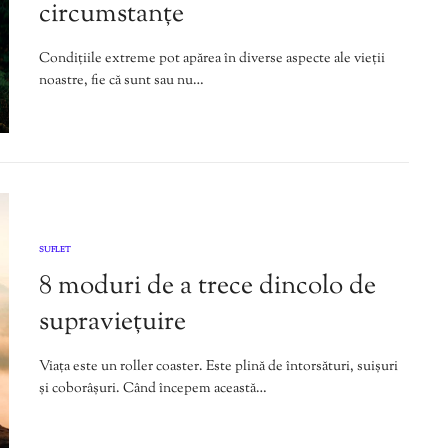
circumstanțe
Condițiile extreme pot apărea în diverse aspecte ale vieții
noastre, fie că sunt sau nu…
SUFLET
8 moduri de a trece dincolo de
supraviețuire
Viața este un roller coaster. Este plină de întorsături, suișuri
și coborâșuri. Când începem această…