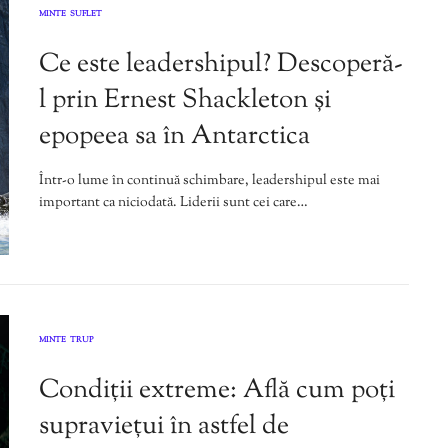
MINTE
SUFLET
,
Ce este leadershipul? Descoperă-
l prin Ernest Shackleton și
epopeea sa în Antarctica
Într-o lume în continuă schimbare, leadershipul este mai
important ca niciodată. Liderii sunt cei care…
MINTE
TRUP
,
Condiții extreme: Află cum poți
supraviețui în astfel de