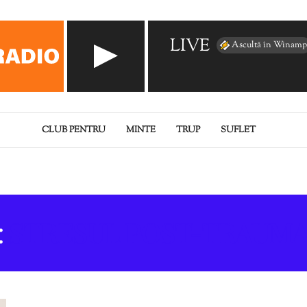
LIVE
Ascultă în Winamp
CLUB PENTRU
MINTE
TRUP
SUFLET
:
STRESUL POST-TRAUMA