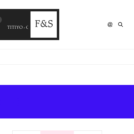
TITIYO - Come Along (Naid 2001 Remix)
TIC