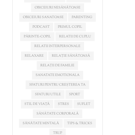
OBICEIURI NESĂNĂTOASE
OBICEIURI SANATOASE
PARENTING
PODCAST
PRIMUL COPIL
PĂRINTE-COPIL
RELATII DE CUPLU
RELATII INTERPERSONALE
RELAXARE
RELAȚIE SĂNĂTOASĂ
RELAȚII DE FAMILIE
SANATATE EMOTIONALA
SFATURI PENTRU CREȘTEREA TA
SFATURI UTILE
SPORT
STIL DE VIAȚĂ
STRES
SUFLET
SĂNĂTATE CORPORALĂ
SĂNĂTATE MINTALĂ
TIPS & TRICKS
TRUP