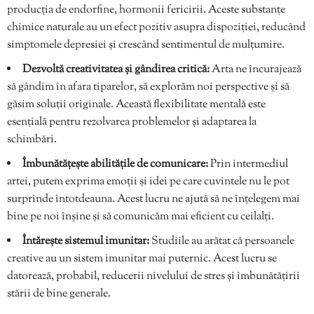
producția de endorfine, hormonii fericirii. Aceste substanțe
chimice naturale au un efect pozitiv asupra dispoziției, reducând
simptomele depresiei și crescând sentimentul de mulțumire.
Dezvoltă creativitatea și gândirea critică:
Arta ne încurajează
să gândim în afara tiparelor, să explorăm noi perspective și să
găsim soluții originale. Această flexibilitate mentală este
esențială pentru rezolvarea problemelor și adaptarea la
schimbări.
Îmbunătățește abilitățile de comunicare:
Prin intermediul
artei, putem exprima emoții și idei pe care cuvintele nu le pot
surprinde întotdeauna. Acest lucru ne ajută să ne înțelegem mai
bine pe noi înșine și să comunicăm mai eficient cu ceilalți.
Întărește sistemul imunitar:
Studiile au arătat că persoanele
creative au un sistem imunitar mai puternic. Acest lucru se
datorează, probabil, reducerii nivelului de stres și îmbunătățirii
stării de bine generale.