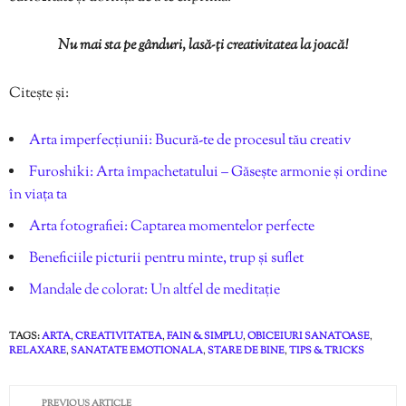
Nu mai sta pe gânduri, lasă-ți creativitatea la joacă!
Citește și:
Arta imperfecțiunii: Bucură-te de procesul tău creativ
Furoshiki: Arta împachetatului – Găsește armonie și ordine
în viața ta
Arta fotografiei: Captarea momentelor perfecte
Beneficiile picturii pentru minte, trup și suflet
Mandale de colorat: Un altfel de meditație
TAGS:
ARTA
,
CREATIVITATEA
,
FAIN & SIMPLU
,
OBICEIURI SANATOASE
,
RELAXARE
,
SANATATE EMOTIONALA
,
STARE DE BINE
,
TIPS & TRICKS
PREVIOUS ARTICLE