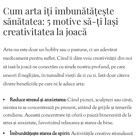
Cum arta îți îmbunătățește
sănătatea: 5 motive să-ți lași
creativitatea la joacă
Arta nu este doar un hobby sau o pasiune, ci un adevărat
medicament pentru suflet. Când îi dăm voie creativității din noi
să iasă la joacă ne conectăm cu sinele nostru profund, pe care
uneori îl neglijăm, în tumultul vieții de zi cu zi. Iată doar câteva
dintre beneficiile pe care ni le aduce arta:
Reduce stresul și anxietatea:
Când pictezi, sculptezi sau cânți,
mintea ta se concentrează pe prezent, uitând de grijile și temerile
cotidiene. Această concentrare îți oferă o pauză binevenită de la
stres și anxietate, favorizând relaxarea și starea de bine.
Îmbunătățește starea de spirit:
Activitățile creative stimulează