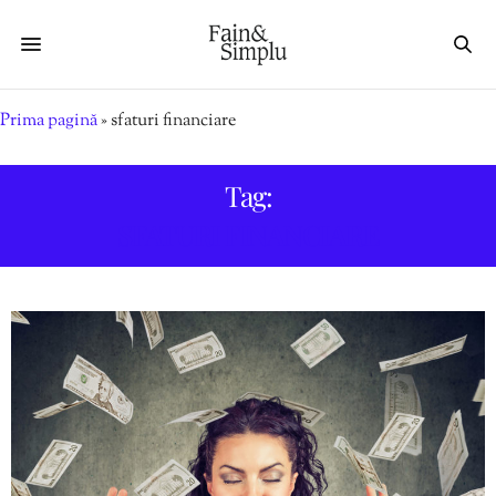
Prima pagină
»
sfaturi financiare
Tag:
SFATURI FINANCIARE