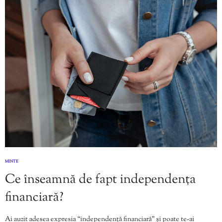
MINTE
Ce înseamnă de fapt independența
financiară?
Ai auzit adesea expresia “independență financiară” și poate te-ai