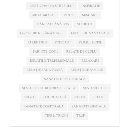
GESTIONAREA STRESULUI
INSPIRATIE
MIHAI MORAR
MINTE
MISCARE
MÂNCAT SĂNĂTOS
NUTRITIE
OBICEIURI NESĂNĂTOASE
OBICEIURI SANATOASE
PARENTING
PODCAST
PRIMUL COPIL
PĂRINTE-COPIL
RELATII DE CUPLU
RELATII INTERPERSONALE
RELAXARE
RELAȚIE SĂNĂTOASĂ
RELAȚII DE FAMILIE
SANATATE EMOTIONALA
SFATURI PENTRU CREȘTEREA TA
SFATURI UTILE
SPORT
STIL DE VIAȚĂ
STRES
SUFLET
SĂNĂTATE CORPORALĂ
SĂNĂTATE MINTALĂ
TIPS & TRICKS
TRUP