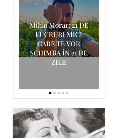
Mihai Morar: 21 DE
i
LUCRURI MICI
AM
SCRISOA
CARE TE VOR
T-
FOSTUL
SCHIMBA ÎN 21 DE
ZILE