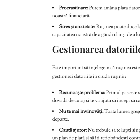
Procrastinare:
Putem amâna plata datorii
noastră financiară.
Stres și anxietate:
Rușinea poate duce la 
capacitatea noastră de a gândi clar și de a lu
Gestionarea datoriilo
Este important să înțelegem că rușinea este 
gestionezi datoriile în ciuda rușinii:
Recunoaște problema:
Primul pas este s
dovadă de curaj și te va ajuta să începi să ca
Nu te mai învinovăți:
Toată lumea greșeș
departe.
Caută ajutor:
Nu trebuie să te lupți sing
un plan de plată și să îți redobândești contr