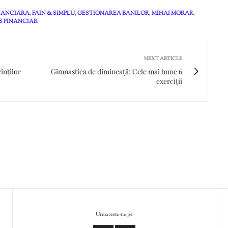
NANCIARA
,
FAIN & SIMPLU
,
GESTIONAREA BANILOR
,
MIHAI MORAR
,
S FINANCIAR
NEXT ARTICLE
inților
Gimnastica de dimineață: Cele mai bune 6
exerciții
Urmareste-ne pe