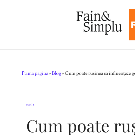
Prima pagină
»
Blog
»
Cum poate rușinea să influențeze ge
MINTE
Cum poate ruș