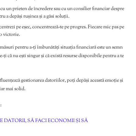
cu un prieten de încredere sau cu un consilier financiar despre
u a depăși rușinea și a găsi soluții.
ncentrezi pe eșec, concentrează-te pe progres. Fiecare mic pas pe
 o victorie.
a măsuri pentru a-ți îmbunătăți situația financiară este un semn
-ți că nu ești singur și că există resurse disponibile pentru a te
fluențează gestionarea datoriilor, poți depăși această emoție și
iar mai solid.
:
 DATORII, SĂ FACI ECONOMII ȘI SĂ