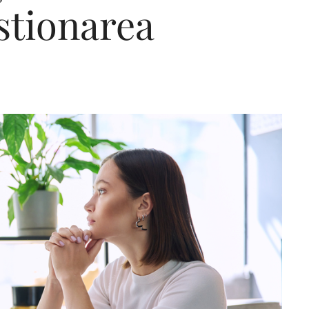
stionarea
Editorial Miha
Morar: CUM L-
SALVAT PE FĂ
FRUMOS