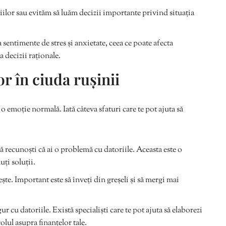
lor sau evităm să luăm decizii importante privind situația
sentimente de stres și anxietate, ceea ce poate afecta
a decizii raționale.
r în ciuda rușinii
o emoție normală. Iată câteva sfaturi care te pot ajuta să
ă recunoști că ai o problemă cu datoriile. Aceasta este o
uți soluții.
te. Important este să înveți din greșeli și să mergi mai
ur cu datoriile. Există specialiști care te pot ajuta să elaborezi
olul asupra finanțelor tale.