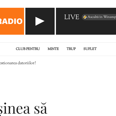
LIVE
Ascultă în Winamp
CLUB PENTRU
MINTE
TRUP
SUFLET
stionarea datoriilor?
inea să