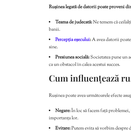
Rușinea legată de datorii poate proveni di
Teama de judecată:
Ne temem că ceilalți
banii.
Percepția eșecului
:
A avea datorii poate 
sine.
Presiunea socială:
Societatea pune un acc
ca un obstacol în calea acestui succes.
Cum influențează ruș
Rușinea poate avea următoarele efecte asup
Negare:
În loc să facem față problemei,
importanța lor.
Evitare:
Putem evita să vorbim despre da