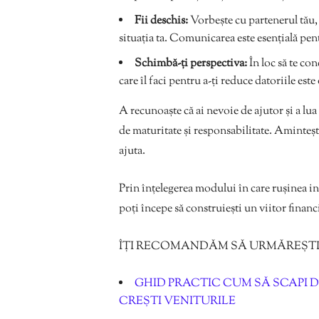
Fii deschis:
Vorbește cu partenerul tău, 
situația ta. Comunicarea este esențială pentr
Schimbă-ți perspectiva:
În loc să te co
care îl faci pentru a-ți reduce datoriile este
A recunoaște că ai nevoie de ajutor și a lu
de maturitate și responsabilitate. Amintește
ajuta.
Prin înțelegerea modului în care rușinea in
poți începe să construiești un viitor financ
ÎȚI RECOMANDĂM SĂ URMĂREȘTI
GHID PRACTIC CUM SĂ SCAPI DE
CREȘTI VENITURILE