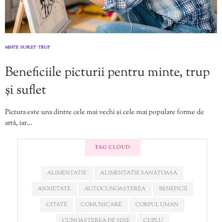
MINTE
SUFLET
TRUP
,
,
Beneficiile picturii pentru minte, trup
și suflet
Pictura este una dintre cele mai vechi și cele mai populare forme de
artă, iar…
TAG CLOUD
ALIMENTATIE
ALIMENTATIE SANATOASA
ANXIETATE
AUTOCUNOAȘTEREA
BENEFICII
CITATE
COMUNICARE
CORPUL UMAN
CUNOAȘTEREA DE SINE
CUPLU