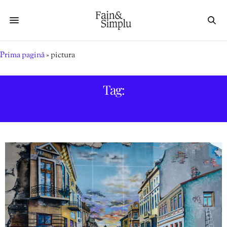
Prima pagină
»
pictura
Tag:
PICTURA