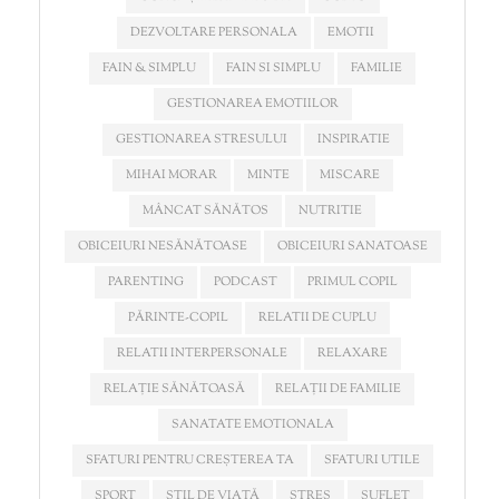
DEZVOLTARE PERSONALA
EMOTII
FAIN & SIMPLU
FAIN SI SIMPLU
FAMILIE
GESTIONAREA EMOTIILOR
GESTIONAREA STRESULUI
INSPIRATIE
MIHAI MORAR
MINTE
MISCARE
MÂNCAT SĂNĂTOS
NUTRITIE
OBICEIURI NESĂNĂTOASE
OBICEIURI SANATOASE
PARENTING
PODCAST
PRIMUL COPIL
PĂRINTE-COPIL
RELATII DE CUPLU
RELATII INTERPERSONALE
RELAXARE
RELAȚIE SĂNĂTOASĂ
RELAȚII DE FAMILIE
SANATATE EMOTIONALA
SFATURI PENTRU CREȘTEREA TA
SFATURI UTILE
SPORT
STIL DE VIAȚĂ
STRES
SUFLET