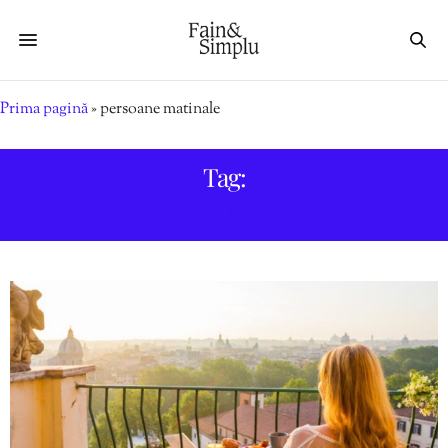
Prima pagină
»
persoane matinale
Tag:
PERSOANE MATINALE