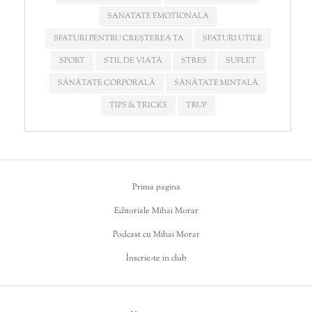
SANATATE EMOTIONALA
SFATURI PENTRU CREȘTEREA TA
SFATURI UTILE
SPORT
STIL DE VIAȚĂ
STRES
SUFLET
SĂNĂTATE CORPORALĂ
SĂNĂTATE MINTALĂ
TIPS & TRICKS
TRUP
Prima pagina
Editoriale Mihai Morar
Podcast cu Mihai Morar
Înscrie-te in club