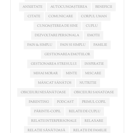
ANXIETATE
AUTOCUNOAȘTEREA
BENEFICII
CITATE
COMUNICARE
CORPUL UMAN
CUNOAȘTEREA DE SINE
CUPLU
DEZVOLTARE PERSONALA
EMOTII
FAIN & SIMPLU
FAIN SI SIMPLU
FAMILIE
GESTIONAREA EMOTIILOR
GESTIONAREA STRESULUI
INSPIRATIE
MIHAI MORAR
MINTE
MISCARE
MÂNCAT SĂNĂTOS
NUTRITIE
OBICEIURI NESĂNĂTOASE
OBICEIURI SANATOASE
PARENTING
PODCAST
PRIMUL COPIL
PĂRINTE-COPIL
RELATII DE CUPLU
RELATII INTERPERSONALE
RELAXARE
RELAȚIE SĂNĂTOASĂ
RELAȚII DE FAMILIE