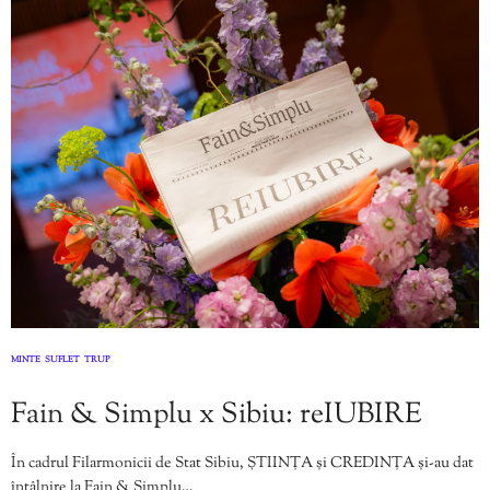
MINTE
SUFLET
TRUP
,
,
Fain & Simplu x Sibiu: reIUBIRE
În cadrul Filarmonicii de Stat Sibiu, ȘTIINȚA și CREDINȚA și-au dat
întâlnire la Fain & Simplu…