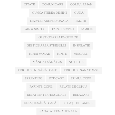
CITATE
COMUNICARE
CORPUL UMAN
CUNOAȘTEREA DE SINE
CUPLU
DEZVOLTARE PERSONALA
EMOTII
FAIN & SIMPLU
FAIN SI SIMPLU
FAMILIE
GESTIONAREA EMOTIILOR
GESTIONAREA STRESULUI
INSPIRATIE
MIHAI MORAR
MINTE
MISCARE
MÂNCAT SĂNĂTOS
NUTRITIE
OBICEIURI NESĂNĂTOASE
OBICEIURI SANATOASE
PARENTING
PODCAST
PRIMUL COPIL
PĂRINTE-COPIL
RELATII DE CUPLU
RELATII INTERPERSONALE
RELAXARE
RELAȚIE SĂNĂTOASĂ
RELAȚII DE FAMILIE
SANATATE EMOTIONALA