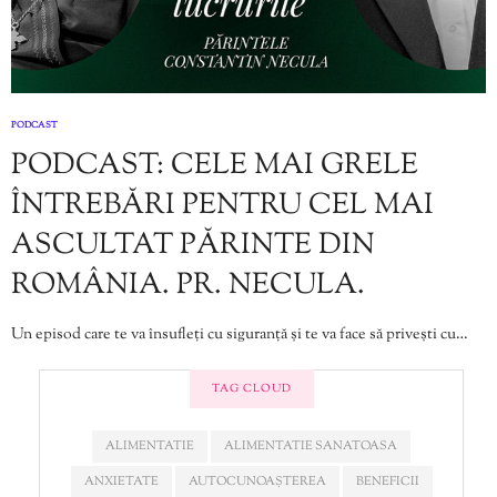
PODCAST
PODCAST: CELE MAI GRELE
ÎNTREBĂRI PENTRU CEL MAI
ASCULTAT PĂRINTE DIN
ROMÂNIA. PR. NECULA.
Un episod care te va însufleți cu siguranță și te va face să privești cu…
TAG CLOUD
ALIMENTATIE
ALIMENTATIE SANATOASA
ANXIETATE
AUTOCUNOAȘTEREA
BENEFICII