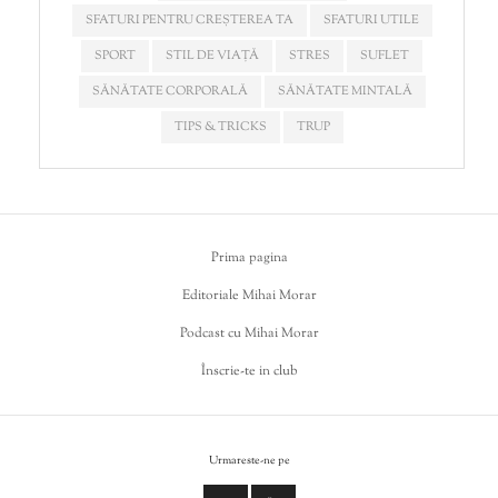
SFATURI PENTRU CREȘTEREA TA
SFATURI UTILE
SPORT
STIL DE VIAȚĂ
STRES
SUFLET
SĂNĂTATE CORPORALĂ
SĂNĂTATE MINTALĂ
TIPS & TRICKS
TRUP
Prima pagina
Editoriale Mihai Morar
Podcast cu Mihai Morar
Înscrie-te in club
Urmareste-ne pe