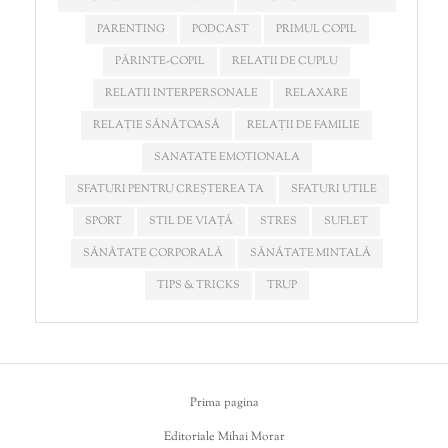
PARENTING
PODCAST
PRIMUL COPIL
PĂRINTE-COPIL
RELATII DE CUPLU
RELATII INTERPERSONALE
RELAXARE
RELAȚIE SĂNĂTOASĂ
RELAȚII DE FAMILIE
SANATATE EMOTIONALA
SFATURI PENTRU CREȘTEREA TA
SFATURI UTILE
SPORT
STIL DE VIAȚĂ
STRES
SUFLET
SĂNĂTATE CORPORALĂ
SĂNĂTATE MINTALĂ
TIPS & TRICKS
TRUP
Prima pagina
Editoriale Mihai Morar