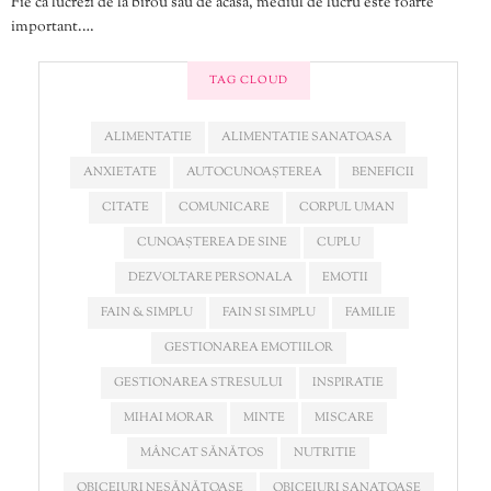
Fie că lucrezi de la birou sau de acasă, mediul de lucru este foarte
important.…
TAG CLOUD
ALIMENTATIE
ALIMENTATIE SANATOASA
ANXIETATE
AUTOCUNOAȘTEREA
BENEFICII
CITATE
COMUNICARE
CORPUL UMAN
CUNOAȘTEREA DE SINE
CUPLU
DEZVOLTARE PERSONALA
EMOTII
FAIN & SIMPLU
FAIN SI SIMPLU
FAMILIE
GESTIONAREA EMOTIILOR
GESTIONAREA STRESULUI
INSPIRATIE
MIHAI MORAR
MINTE
MISCARE
MÂNCAT SĂNĂTOS
NUTRITIE
OBICEIURI NESĂNĂTOASE
OBICEIURI SANATOASE