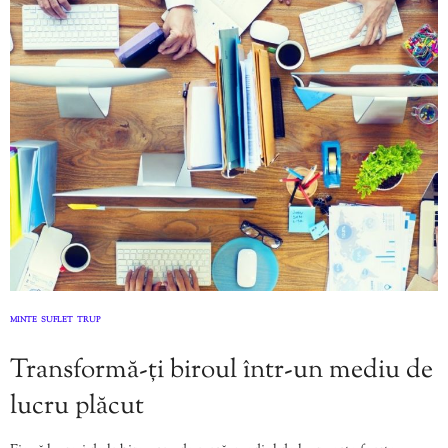
MINTE
SUFLET
TRUP
,
,
Transformă-ți biroul într-un mediu de
lucru plăcut