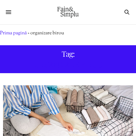
Prima pagină
»
organizare birou
Tag:
ORGANIZARE BIROU