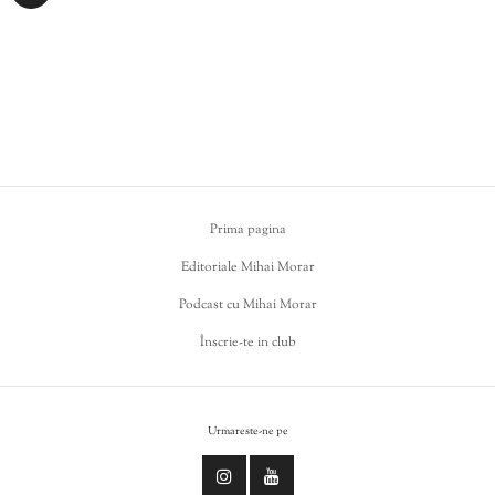
Prima pagina
Editoriale Mihai Morar
Podcast cu Mihai Morar
Înscrie-te in club
Urmareste-ne pe