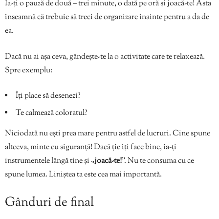
Ia-ți o pauză de două – trei minute, o dată pe oră și joacă-te! Asta
înseamnă că trebuie să treci de organizare înainte pentru a da de
ea.
Dacă nu ai așa ceva, gândește-te la o activitate care te relaxează.
Spre exemplu:
Îți place să desenezi?
Te calmează coloratul?
Niciodată nu ești prea mare pentru astfel de lucruri. Cine spune
altceva, minte cu siguranță! Dacă ție îți face bine, ia-ți
instrumentele lângă tine și „
joacă-te!
”. Nu te consuma cu ce
spune lumea. Liniștea ta este cea mai importantă.
Gânduri de final