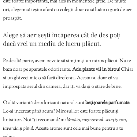
este foarte importantă, mai ales în momentele grele. De multe
ori, alegem să ieșim afară cu colegii doar ca să luăm o gură de aer
proaspăt.
Alege să aerisești încăperea cât de des poți
dacă vrei un mediu de lucru plăcut.
Pe de altă parte, avem nevoie să simțim și un miros plăcut. Nu te
baza doar pe aparatele odorizante.
Adu plante vii în birou!
Chiar
și un ghiveci mic o să facă direfența. Acesta nu doar că va
împrospăta aerul din cameră, dar îți va da și o stare de bine.
O altă variantă de odorizant natural sunt
bețișoarele parfumate
.
Le-ai încercat până acum? Mirosul lor este foarte plăcut și
liniștitor. Noi îți recomandăm:
lămâia, rozmarinul, scorțișoara,
lavanda și pinul.
Aceste arome sunt cele mai bune pentru a te