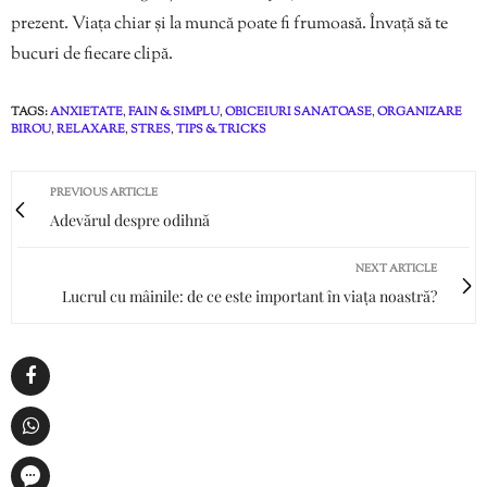
prezent. Viața chiar și la muncă poate fi frumoasă. Învață să te
bucuri de fiecare clipă.
TAGS:
ANXIETATE
,
FAIN & SIMPLU
,
OBICEIURI SANATOASE
,
ORGANIZARE
BIROU
,
RELAXARE
,
STRES
,
TIPS & TRICKS
PREVIOUS ARTICLE
Adevărul despre odihnă
NEXT ARTICLE
Lucrul cu mâinile: de ce este important în viața noastră?