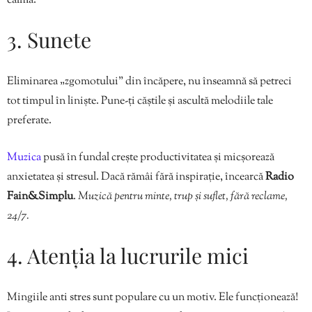
calma.
3. Sunete
Eliminarea „zgomotului” din încăpere, nu înseamnă să petreci
tot timpul în liniște. Pune-ți căștile și ascultă melodiile tale
preferate.
Muzica
pusă în fundal crește productivitatea și micșorează
anxietatea și stresul. Dacă rămâi fără inspirație, încearcă
Radio
Fain&Simplu
.
Muzică pentru minte, trup și suflet, fără reclame,
24/7.
4. Atenția la lucrurile mici
Mingiile anti stres sunt populare cu un motiv. Ele funcționează!