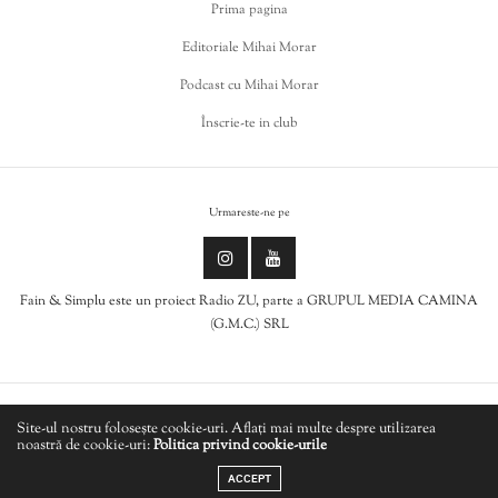
Prima pagina
Editoriale Mihai Morar
Podcast cu Mihai Morar
Înscrie-te in club
Urmareste-ne pe
Fain & Simplu este un proiect Radio ZU, parte a GRUPUL MEDIA CAMINA
(G.M.C.) SRL
Politica de cookies
Site-ul nostru folosește cookie-uri. Aflați mai multe despre utilizarea
noastră de cookie-uri:
Politica privind cookie-urile
LIVE
Politică de confidențialitate
ACCEPT
KULKID - Spin