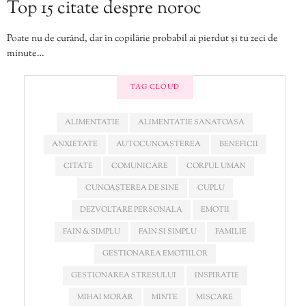
Top 15 citate despre noroc
Poate nu de curând, dar în copilărie probabil ai pierdut și tu zeci de
minute…
TAG CLOUD
ALIMENTATIE
ALIMENTATIE SANATOASA
ANXIETATE
AUTOCUNOAȘTEREA
BENEFICII
CITATE
COMUNICARE
CORPUL UMAN
CUNOAȘTEREA DE SINE
CUPLU
DEZVOLTARE PERSONALA
EMOTII
FAIN & SIMPLU
FAIN SI SIMPLU
FAMILIE
GESTIONAREA EMOTIILOR
GESTIONAREA STRESULUI
INSPIRATIE
MIHAI MORAR
MINTE
MISCARE