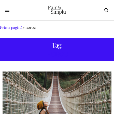
Prima pagină
»
noroc
Tag:
NOROC