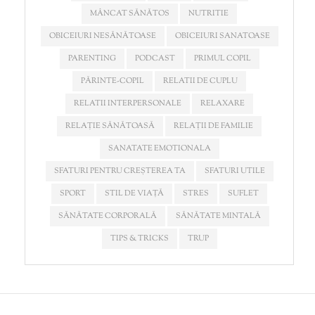
MÂNCAT SĂNĂTOS
NUTRITIE
OBICEIURI NESĂNĂTOASE
OBICEIURI SANATOASE
PARENTING
PODCAST
PRIMUL COPIL
PĂRINTE-COPIL
RELATII DE CUPLU
RELATII INTERPERSONALE
RELAXARE
RELAȚIE SĂNĂTOASĂ
RELAȚII DE FAMILIE
SANATATE EMOTIONALA
SFATURI PENTRU CREȘTEREA TA
SFATURI UTILE
SPORT
STIL DE VIAȚĂ
STRES
SUFLET
SĂNĂTATE CORPORALĂ
SĂNĂTATE MINTALĂ
TIPS & TRICKS
TRUP