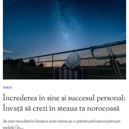
SUFLET
Încrederea în sine și succesul personal:
Învață să crezi în steaua ta norocoasă
Ai stat vreodată în liniștea serii întins pe o pătură pufoasă să privești
stelele? În…