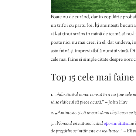
Poate nu de curând, dar în copilărie probab
un trifoi cu partu foi. Îți amintești bucuria
zi l-ai ținut strâns în mână de teamă să nu-l
poate nici nu mai crezi în el, dar undeva, în 
asta faină și imprevizibilă numită viață. D
cele mai faine și simple citate despre noroc,
Top 15 cele mai faine
„
Adevăratul noroc constă în a nu ține cele m
să se ridice și să plece acasă.”
– John Hay
„
Amintește-ți că uneori să nu obții ceea ce î
„Norocul este atunci când
oportunitatea
se 
de pregătire se întâlnește cu realitatea.”
– Eliy