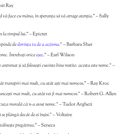
mit Ray
d vă face cu mâna, în speranța să vă atrage atenția
.” – Sally
s la timpul lui
.” – Epictet
depinde de
dorința ta de a acționa
.”
– Barbara Sher
oroc. Întrebați orice
eșec
.” – Earl Wilson
e antrenat și să folosești cuvinte bine rostite: acesta este noroc.”
–
t transpiri mai mult, cu atât ești mai norocos
.” – Ray Kroc
ncești mai mult, cu atât vei fi mai norocos.”
– Robert G. Allen
scuza morală că n-a avut noroc.”
– Tudor Arghezi
 se plângă decât de ei înşisi.”
– Voltaire
ntâlnește pregătirea
.” – Seneca