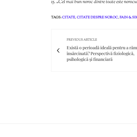
„
Cel mai bun noroc dintre toate este norocul 
TAGS:
CITATE
,
CITATE DESPRE NOROC
,
FAIN & S
PREVIOUS ARTICLE
Există o perioadă ideală pentru a ră
însărcinată? Perspectivă fiziologică,
psihologică și financiară