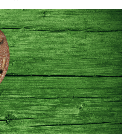
Editorial Miha
Morar: CUM L-
SALVAT PE FĂ
FRUMOS