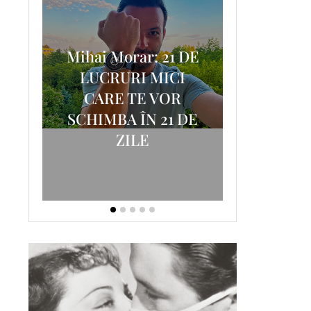
Mihai Morar: 21 DE
i
LUCRURI MICI
AM
SCRISOA
CARE TE VOR
T-
FOSTUL
SCHIMBA ÎN 21 DE
ZILE