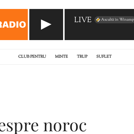
LIVE
Ascultă în Winamp
CLUB PENTRU
MINTE
TRUP
SUFLET
despre noroc