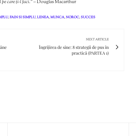
pe care ți-l faci.
” – Douglas Macarthur
IMPLU
,
FAIN SI SIMPLU
,
LENEA
,
MUNCA
,
NOROC
,
SUCCES
NEXT ARTICLE
mâne
Îngrijirea de sine: 8 strategii de pus în
practică (PARTEA 1)