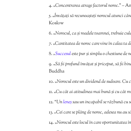
„
Concentrarea atrage factorul noroc
.” – A
„
Învățați să recunoașteți norocul atunci cân
Koslow
„
Norocul, ca şi roadele toamnei, trebuie cule
„
Cantitatea de noroc care vine în calea ta 
„
Succesul
este pur și simplu o chestiune de n
„
Să fii profund învățat și priceput, să fii bin
Buddha
„
Norocul este un dividend de sudoare. Cu câ
„
Cu cât ai atitudinea mai bună și cu cât mu
“
Un
leneș
sau un incapabil se răzbună cu 
„Cei care se plâng de noroc, adesea nu au să
„
Norocul este locul în care oportunitatea î