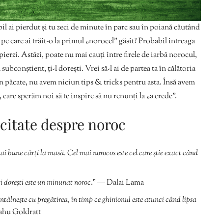
il ai pierdut și tu zeci de minute în parc sau în poiană căutând
 pe care ai trăit-o la primul „norocel” găsit? Probabil întreaga
 pierzi. Astăzi, poate nu mai cauți între firele de iarbă norocul,
subconștient, ți-l dorești. Vrei să-l ai de partea ta în călătoria
in păcate, nu avem niciun tips & tricks pentru asta. Însă avem
 care sperăm noi să te inspire să nu renunți la „a crede”.
 citate despre noroc
ai bune cărți la masă. Cel mai norocos este cel care știe exact când
ți dorești este un minunat noroc
.” ― Dalai Lama
întâlnește cu pregătirea, în timp ce ghinionul este atunci când lipsa
ahu Goldratt