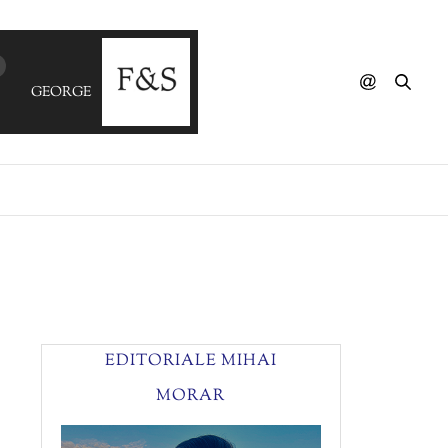
GEORGE BENSON - What's On Your Mind (The Reflex Revi
EDITORIALE MIHAI
MORAR