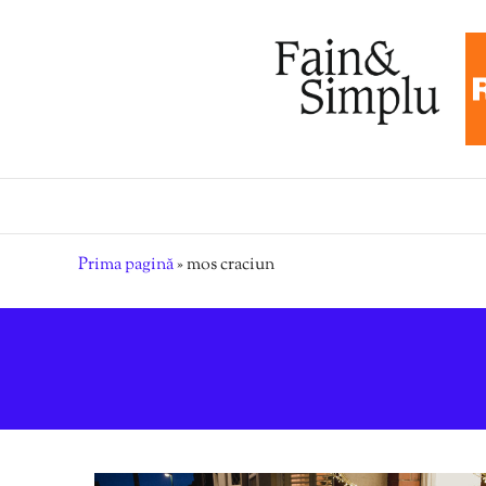
Prima pagină
»
mos craciun