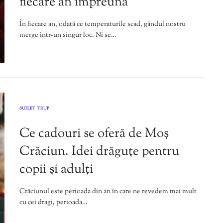
fiecare an împreună
În fiecare an, odată ce temperaturile scad, gândul nostru
merge într-un singur loc. Ni se…
SUFLET
TRUP
,
Ce cadouri se oferă de Moș
Crăciun. Idei drăguțe pentru
copii și adulți
Crăciunul este perioada din an în care ne revedem mai mult
cu cei dragi, perioada…