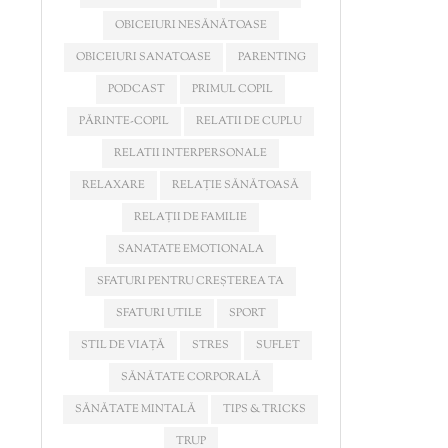
OBICEIURI NESĂNĂTOASE
OBICEIURI SANATOASE
PARENTING
PODCAST
PRIMUL COPIL
PĂRINTE-COPIL
RELATII DE CUPLU
RELATII INTERPERSONALE
RELAXARE
RELAȚIE SĂNĂTOASĂ
RELAȚII DE FAMILIE
SANATATE EMOTIONALA
SFATURI PENTRU CREȘTEREA TA
SFATURI UTILE
SPORT
STIL DE VIAȚĂ
STRES
SUFLET
SĂNĂTATE CORPORALĂ
SĂNĂTATE MINTALĂ
TIPS & TRICKS
TRUP