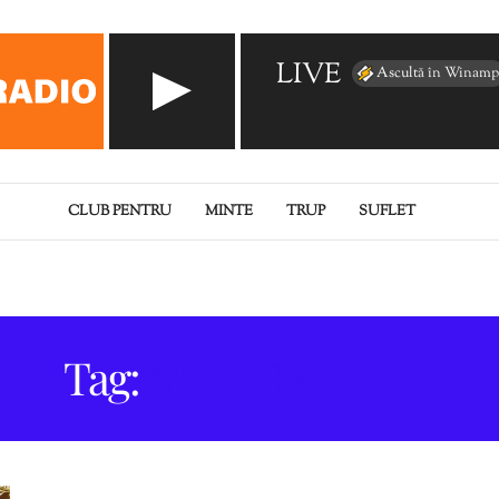
LIVE
Ascultă în Winamp
CLUB PENTRU
MINTE
TRUP
SUFLET
Tag:
MOS CRACIUN