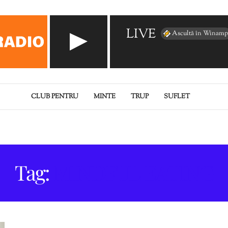
LIVE
Ascultă în Winamp
CLUB PENTRU
MINTE
TRUP
SUFLET
Tag:
MINDFUL EATING