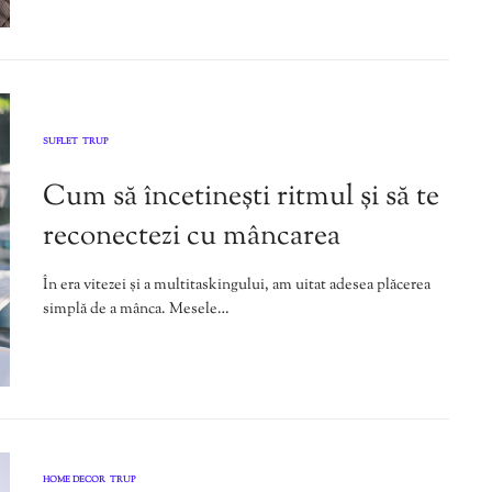
SUFLET
TRUP
,
Cum să încetinești ritmul și să te
reconectezi cu mâncarea
În era vitezei și a multitaskingului, am uitat adesea plăcerea
simplă de a mânca. Mesele…
HOME DECOR
TRUP
,