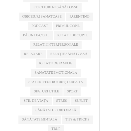
OBICEIURI NESĂNĂTOASE
OBICEIURI SANATOASE
PARENTING
PODCAST
PRIMUL COPIL
PĂRINTE-COPIL
RELATII DE CUPLU
RELATII INTERPERSONALE
RELAXARE
RELAȚIE SĂNĂTOASĂ
RELAȚII DE FAMILIE
SANATATE EMOTIONALA
SFATURI PENTRU CREȘTEREA TA
SFATURI UTILE
SPORT
STIL DE VIAȚĂ
STRES
SUFLET
SĂNĂTATE CORPORALĂ
SĂNĂTATE MINTALĂ
TIPS & TRICKS
TRUP