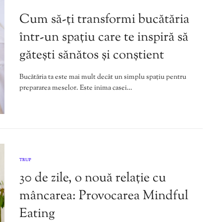
Cum să-ți transformi bucătăria
într-un spațiu care te inspiră să
gătești sănătos și conștient
Bucătăria ta este mai mult decât un simplu spațiu pentru
prepararea meselor. Este inima casei…
TRUP
30 de zile, o nouă relație cu
mâncarea: Provocarea Mindful
Eating