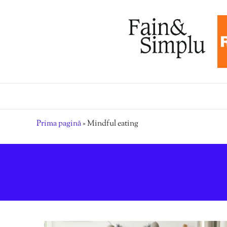
Prima pagină
»
Mindful eating