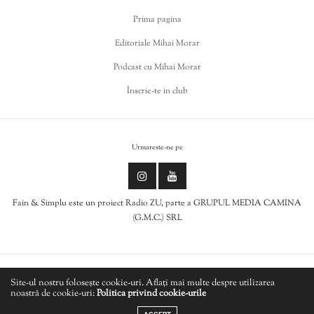
Prima pagina
Editoriale Mihai Morar
Podcast cu Mihai Morar
Înscrie-te in club
Urmareste-ne pe
Fain & Simplu este un proiect Radio ZU, parte a GRUPUL MEDIA CAMINA
(G.M.C.) SRL
Politica de cookies
Site-ul nostru folosește cookie-uri. Aflați mai multe despre utilizarea
noastră de cookie-uri:
Politica privind cookie-urile
LIVE
Politică de confidențialitate