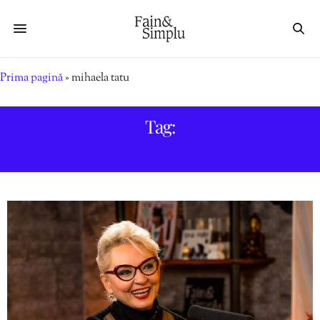
Prima pagină
»
mihaela tatu
Tag:
MIHAELA TATU