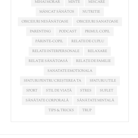
MIHAI MORAR
MINTE
MISCARE
MÂNCAT SĂNĂTOS
NUTRITIE
OBICEIURI NESĂNĂTOASE
OBICEIURI SANATOASE
PARENTING
PODCAST
PRIMUL COPIL
PĂRINTE-COPIL
RELATII DE CUPLU
RELATII INTERPERSONALE
RELAXARE
RELAȚIE SĂNĂTOASĂ
RELAȚII DE FAMILIE
SANATATE EMOTIONALA
SFATURI PENTRU CREȘTEREA TA
SFATURI UTILE
SPORT
STIL DE VIAȚĂ
STRES
SUFLET
SĂNĂTATE CORPORALĂ
SĂNĂTATE MINTALĂ
TIPS & TRICKS
TRUP