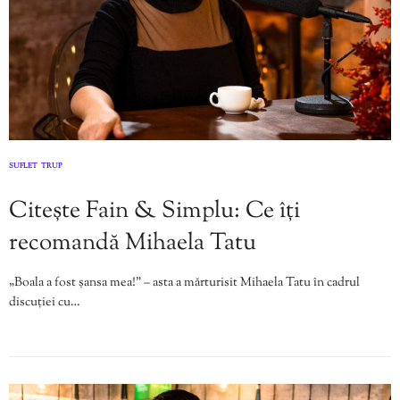
SUFLET
TRUP
,
Citește Fain & Simplu: Ce îți
recomandă Mihaela Tatu
„Boala a fost șansa mea!” – asta a mărturisit Mihaela Tatu în cadrul
discuției cu…