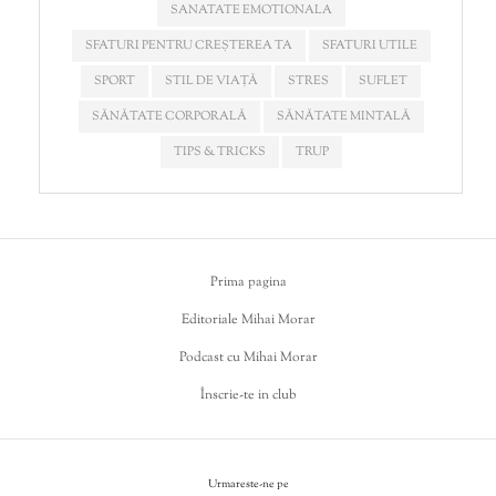
SANATATE EMOTIONALA
SFATURI PENTRU CREȘTEREA TA
SFATURI UTILE
SPORT
STIL DE VIAȚĂ
STRES
SUFLET
SĂNĂTATE CORPORALĂ
SĂNĂTATE MINTALĂ
TIPS & TRICKS
TRUP
Prima pagina
Editoriale Mihai Morar
Podcast cu Mihai Morar
Înscrie-te in club
Urmareste-ne pe