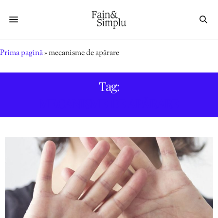
Prima pagină
»
mecanisme de apărare
Tag:
MECANISME DE APĂRARE