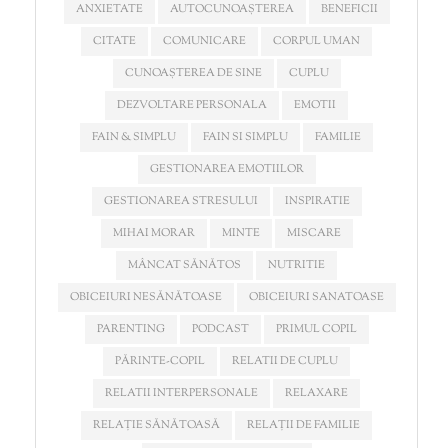
ANXIETATE
AUTOCUNOAȘTEREA
BENEFICII
CITATE
COMUNICARE
CORPUL UMAN
CUNOAȘTEREA DE SINE
CUPLU
DEZVOLTARE PERSONALA
EMOTII
FAIN & SIMPLU
FAIN SI SIMPLU
FAMILIE
GESTIONAREA EMOTIILOR
GESTIONAREA STRESULUI
INSPIRATIE
MIHAI MORAR
MINTE
MISCARE
MÂNCAT SĂNĂTOS
NUTRITIE
OBICEIURI NESĂNĂTOASE
OBICEIURI SANATOASE
PARENTING
PODCAST
PRIMUL COPIL
PĂRINTE-COPIL
RELATII DE CUPLU
RELATII INTERPERSONALE
RELAXARE
RELAȚIE SĂNĂTOASĂ
RELAȚII DE FAMILIE