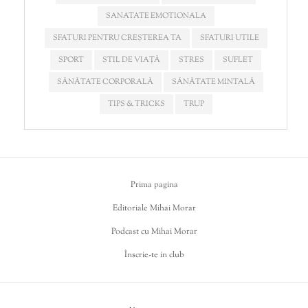
SANATATE EMOTIONALA
SFATURI PENTRU CREȘTEREA TA
SFATURI UTILE
SPORT
STIL DE VIAȚĂ
STRES
SUFLET
SĂNĂTATE CORPORALĂ
SĂNĂTATE MINTALĂ
TIPS & TRICKS
TRUP
Prima pagina
Editoriale Mihai Morar
Podcast cu Mihai Morar
Înscrie-te in club