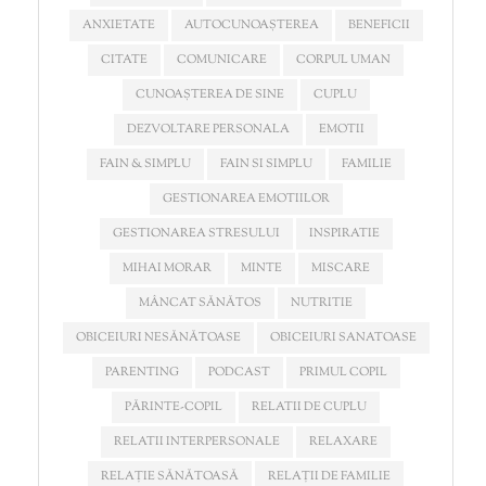
ANXIETATE
AUTOCUNOAȘTEREA
BENEFICII
CITATE
COMUNICARE
CORPUL UMAN
CUNOAȘTEREA DE SINE
CUPLU
DEZVOLTARE PERSONALA
EMOTII
FAIN & SIMPLU
FAIN SI SIMPLU
FAMILIE
GESTIONAREA EMOTIILOR
GESTIONAREA STRESULUI
INSPIRATIE
MIHAI MORAR
MINTE
MISCARE
MÂNCAT SĂNĂTOS
NUTRITIE
OBICEIURI NESĂNĂTOASE
OBICEIURI SANATOASE
PARENTING
PODCAST
PRIMUL COPIL
PĂRINTE-COPIL
RELATII DE CUPLU
RELATII INTERPERSONALE
RELAXARE
RELAȚIE SĂNĂTOASĂ
RELAȚII DE FAMILIE