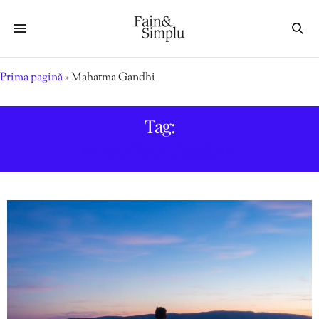
Prima pagină
»
Mahatma Gandhi
Tag:
MAHATMA GANDHI