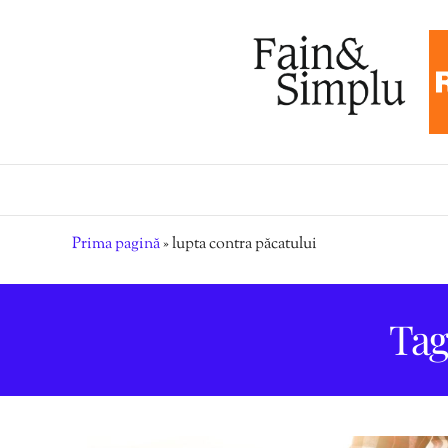
Prima pagină
»
lupta contra păcatului
Tag