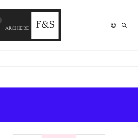
ARCHIE BELL - You Could Make It (V'S Glad Edit)
LUI