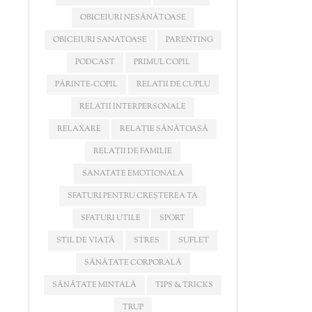
OBICEIURI NESĂNĂTOASE
OBICEIURI SANATOASE
PARENTING
PODCAST
PRIMUL COPIL
PĂRINTE-COPIL
RELATII DE CUPLU
RELATII INTERPERSONALE
RELAXARE
RELAȚIE SĂNĂTOASĂ
RELAȚII DE FAMILIE
SANATATE EMOTIONALA
SFATURI PENTRU CREȘTEREA TA
SFATURI UTILE
SPORT
STIL DE VIAȚĂ
STRES
SUFLET
SĂNĂTATE CORPORALĂ
SĂNĂTATE MINTALĂ
TIPS & TRICKS
TRUP