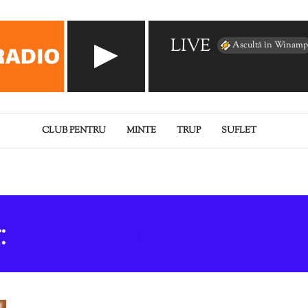
LIVE
Ascultă în Winamp
CLUB PENTRU
MINTE
TRUP
SUFLET
:
LUPTA CONTRA PĂCATU